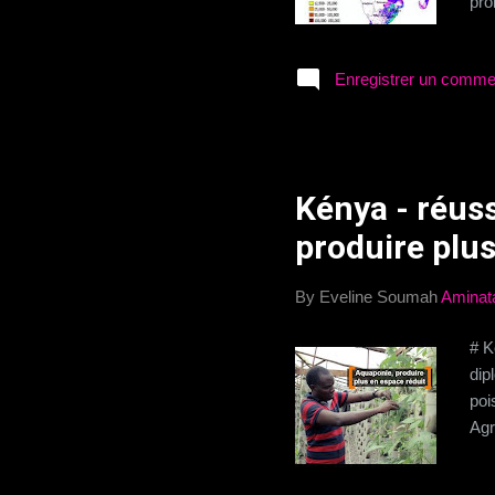
pro
dan
jus
Enregistrer un comme
l’A
dis
équ
Tou
est
Kénya - réuss
hom
produire plus
By Eveline Soumah
Aminat
# K
dip
poi
Agr