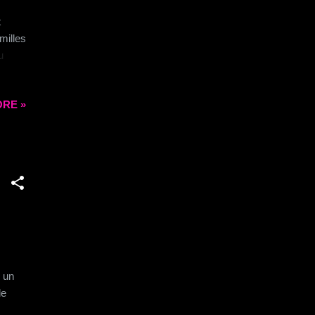
t
milles
u
mènes
r pour
RE »
s
vous
rand
utter
é un
de