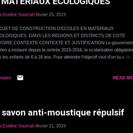
N MATERIAUX ECOLOGIQUES
a Eveline Soumah
février 25, 2019
OJET DE CONSTRUCTION D’ECOLES EN MATERIAUX
OLOGIQUES DANS LES REGIONS ET DISTRICTS DE COTE
IVOIRE CONTEXTE CONTEXTE ET JUSTIFICATION Le gouvernem
irien a instauré depuis la rentrée 2015-2016, la scolarisation obligatoir
s les enfants de 6 à 16 ans. Pour atteindre l’objectif visé d’un taux de
larisation national de 100% d’ici 2025, plus de 50 000 classes devron
struites. Les collectivités territoriales à qui l’Etat a transféré la constr
ntaire
READ MO
 établissements scolaires (écoles primaires, collèges, lycées) seron
ticulièrement impliquées dans la mise en œuvre de cette mesure.
taines régions ont adopté depuis quelques années déjà, l’utilisation 
cs de Terre Comprimées (BTC) pour la construction des infrastructu
iales de base sur leur territoire. Le choix de cette activité répond à tro
 savon anti-moustique répulsif
ectifs majeurs : La création d’opportunités d’emplois pour les jeunes. 
rication de briques en terre fait ap...
a Eveline Soumah
février 21, 2019