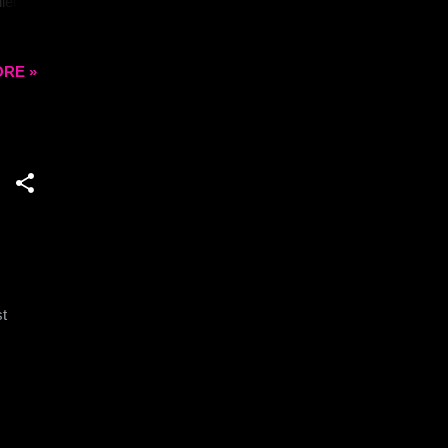
lleurs
RE »
ent ne
e
de
é une
ds des
st