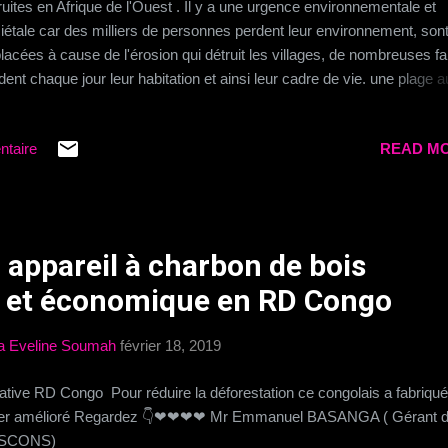
ruites en Afrique de l'Ouest . Il y a une urgence environnementale et
iétale car des milliers de personnes perdent leur environnement, son
lacées à cause de l'érosion qui détruit les villages, de nombreuses fa
dent chaque jour leur habitation et ainsi leur cadre de vie. une plage a
o Il y a plus en plus de réfugiés climatique en raison de phéno
 affectent l'équilibre planétaire. Les Etats africains doivent se mobilise
ntaire
READ MO
orter des solutions sur le long terme qui préserveront les génération
ures d'une catastrophe écologiques. Des vidéos sélectionnées pour 
trer l'ampleur des dégâts 👇😟 Togo Bénin Sénégal Côte d'Ivoire (G
ou) Le Projet WACA Côte d'Ivoire , une solution mise en place pour l
tre l'érosion
 appareil à charbon de bois
 et économique en RD Congo
a Eveline Soumah
février 18, 2019
tiative RD Congo Pour réduire la déforestation ce congolais a fabriqu
yer amélioré Regardez 👇❤❤❤❤ Mr Emmanuel BASANGA ( Gérant 
SCONS)