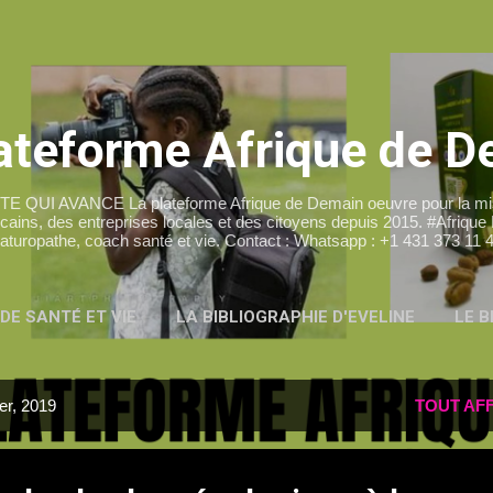
Accéder au contenu principal
ateforme Afrique de 
I AVANCE La plateforme Afrique de Demain oeuvre pour la mise
cains, des entreprises locales et des citoyens depuis 2015. #Afrique
aturopathe, coach santé et vie. Contact : Whatsapp : +1 431 373 11 
DE SANTÉ ET VIE
LA BIBLIOGRAPHIE D'EVELINE
LE 
PLUS…
LE BLOG MUSIC RETRO AFRICA
ier, 2019
TOUT AF