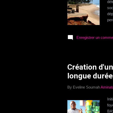
dét
soc
dép
per
Tog
qui
Enregistrer un comme
app
fut
mon
Lah
con
Création d'un
longue durée
By Eveline Soumah
Aminat
Ini
fo
BA