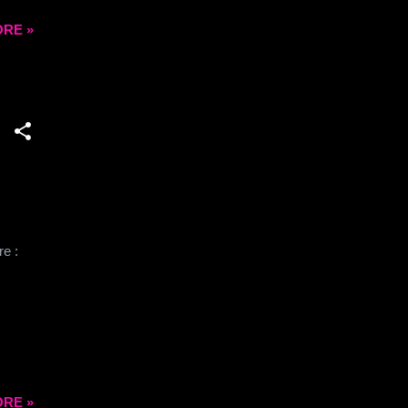
RE »
re :
RE »