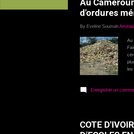
Au Cameroun,
i
c
d’ordures m
l
e
By Eveline Soumah
Aminat
s
Au 
Fai
cér
plu
les
Cam
par
Enregistrer un comme
qua
ord
ou 
déc
Dou
COTE D'IVOI
éco