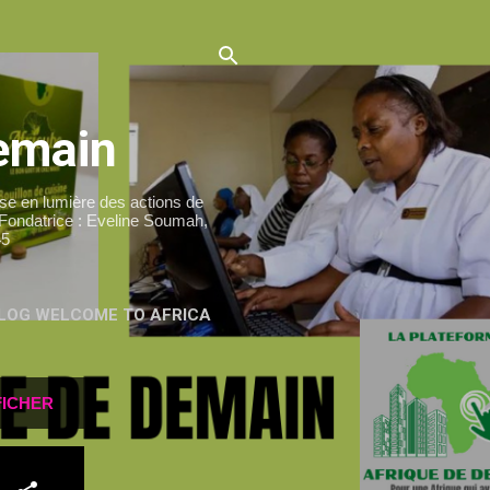
Demain
 en lumière des actions de
 Fondatrice : Eveline Soumah,
45
BLOG WELCOME TO AFRICA
FICHER