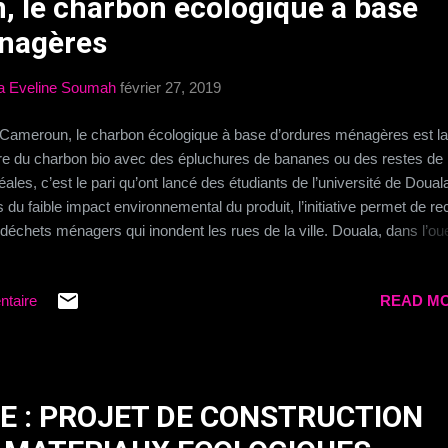
 le charbon écologique à base
énagères
a Eveline Soumah
février 27, 2019
Cameroun, le charbon écologique à base d’ordures ménagères est l
re du charbon bio avec des épluchures de bananes ou des restes de
éales, c’est le pari qu’ont lancé des étudiants de l’université de Doual
s du faible impact environnemental du produit, l’initiative permet de re
 déchets ménagers qui inondent les rues de la ville. Douala, dans l’ou
eroun, est une ville où la gestion des ordures ménagères est
ticulièrement compliquée. Construite sur des collines, certains de se
ntaire
READ MO
rtiers sont difficiles d’accès pour les équipes d’entretien et leurs ben
ures. Il n’est pas donc rare d’y croiser des piles de bananes, de lég
autres déchets en attente d’être ramassés. Comment réutiliser ces
hets tout en protégeant l’environnement ? Des étudiants de l’universi
ala ont apporté leur réponse en créant un nouveau type de charbon
RE : PROJET DE CONSTRUCTION
logique. Des tonnes de déchets végétaux sont entreposés dans des r