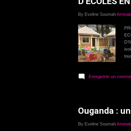
D’ECOLES E
By Eveline Soumah
Aminat
PR
EC
D’
ivo
tou
sco
con
Enregistrer un comme
des
par
Cer
Blo
soc
Ouganda : un
obj
fab
By Eveline Soumah
Aminat