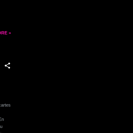
RE »
cartes
 En
du