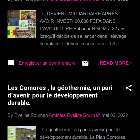
smartphones, 800 ordinateurs portables, 2
000 chargeurs, 4 000 câbles USB et 4 000
IL DEVIENT MILLIARDAIRE APRÈS
paires d'écouteurs. - 1TPE.com - Votre
AVOIR INVESTI 60.000 FCFA DANS
boutique de produits digitaux
L'AVICULTURE Babacar NGOM a 22 ans
lorsqu'il décide de se lancer dans l'élevage
de volaille. Il débute ensuite, avec 120
poussins et un Investissement de 60 mille
francs. "J’ai commencé avec 120 poussins
Enregistrer un commentaire
READ MORE »
et un budget de 60 000 Fcfa. A l’époque, le
poussin coûtait 90 francs l’unité et les 120
poussins ont coûté presque 10 000 francs.
Les Comores , la géothermie, un pari
L’aliment de volaille coûtait 3 000 francs le
d’avenir pour le développement
sac. Il y avait 3 abreuvoirs et 2 mangeoires
durable.
qu’on avait achetés sur la route de Rufisque.
Le tout tenait dans une chambre de 4 m sur 4
By Eveline Soumah
Aminata Eveline Soumah
mai 03, 2022
dans une maison de mon père en
construction. C’est là que j’ai démarré mon
La géothermie, un pari d’avenir pour le
premier lot…» A force de travail acharné et
développement durable. Le Plan Comores