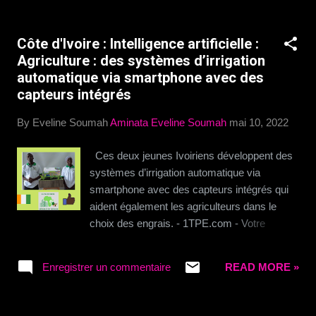
les enfants ont aussi l'occasion d'être formé
en leadership et en civisme. Cette initiative
Côte d'Ivoire : Intelligence artificielle :
de Mme. Adèle MADIEGA est beaucoup
Agriculture : des systèmes d’irrigation
appréciée des parents qui n'hésitent pas à y
automatique via smartphone avec des
inscrire leurs enfants. Source Agribusiness tv
capteurs intégrés
- 1TPE.com - Votre boutique de produits
digitaux
By Eveline Soumah
Aminata Eveline Soumah
mai 10, 2022
Ces deux jeunes Ivoiriens développent des
systèmes d’irrigation automatique via
smartphone avec des capteurs intégrés qui
aident également les agriculteurs dans le
choix des engrais. - 1TPE.com - Votre
boutique de produits digitaux
Enregistrer un commentaire
READ MORE »