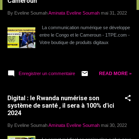
Cameroun
c
l
By Eveline Soumah
Aminata Eveline Soumah
mai 31, 2022
e
s
La communication numérique se développe
entre le Congo et le Cameroun - 1TPE.com -
Votre boutique de produits digitaux
Enregistrer un commentaire
READ MORE »
Digital : le Rwanda numérise son
système de santé , il sera à 100% d'ici
2024
By Eveline Soumah
Aminata Eveline Soumah
mai 30, 2022