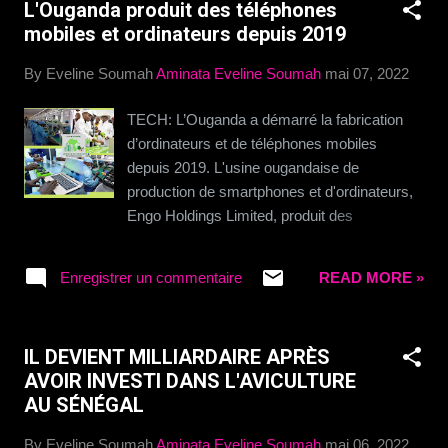
L'Ouganda produit des téléphones
mobiles et ordinateurs depuis 2019
By Eveline Soumah
Aminata Eveline Soumah
mai 07, 2022
TECH: L’Ouganda a démarré la fabrication
d’ordinateurs et de téléphones mobiles
depuis 2019. L'usine ougandaise de
production de smartphones et d'ordinateurs,
Engo Holdings Limited, produit des
téléphones et des ordinateurs portables pour
SIMI Mobile. Elle a vendu plus de 400 000
Enregistrer un commentaire
READ MORE »
téléphones en 2020. Elle exporte des
téléphones au Maroc et en Hongrie. Elle
emploie 400 Ougandais. Ils ont lancé le
IL DEVIENT MILLIARDAIRE APRÈS
premier smartphone de mesure de la
AVOIR INVESTI DANS L'AVICULTURE
température en Afrique en août 2020. Il a la
AU SÉNÉGAL
capacité de produire quotidiennement 2 000
téléphones multifonctions, 1 500
By Eveline Soumah
Aminata Eveline Soumah
mai 06, 2022