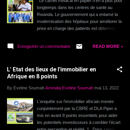
Le carnet médical en papier n’en a plus pour
longtemps dans les centres de santé au
Rwanda. Le gouvernement qui a entamé la
modernisation des hôpitaux pour améliorer la
prise en charge des patients est déterminé à
l’achever au plus tôt. Le Rwanda s’engage à
numériser entièrement son système de santé
Enregistrer un commentaire
READ MORE »
d’ici 2024. Le projet y relatif a été annoncé
par le secrétaire permanent du ministère de
la Santé, Zachee Iyakaremye , à l’ouverture
L' Etat des lieux de l'immobilier en
de la deuxième édition du Symposium sur la
Afrique en 8 points
recherche et les politiques en santé, qui s’est
tenue du mardi 26 au mercredi 27 mai sous
By Eveline Soumah
Aminata Eveline Soumah
mai 13, 2022
le thème « Solutions numériques et pratiques
innovantes pour une meilleure santé ».
L'enquête sur l'immobilier africain menée
L’objectif est d’avoir une identité pour chaque
conjointement par la CBRE et DLA Piper a
patient. « Le plan d’action est d’avoir toutes
mis en avant 8 points essentiels pour aider
les informations sur les patients en un seul
les potentiels investisseurs à combler l'écart
endroit et de les numériser, afin que nous
entre perception et réalité. 1 . Dans certaines