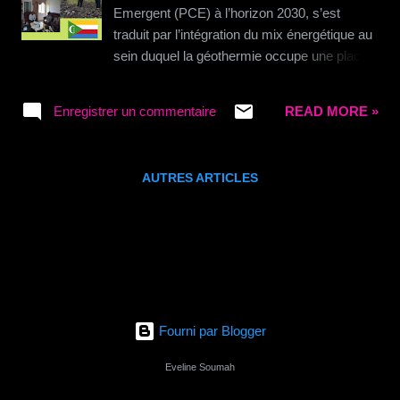
d'abnégation , la production de poulets de
Emergent (PCE) à l’horizon 2030, s’est
chair et d’œufs s’agrandit et la SEDIMA est
traduit par l’intégration du mix énergétique au
créée le 26 août 1988 sous forme de GIE.
sein duquel la géothermie occupe une place
Grâce à son sens élevé des affaires ,son
centrale en tant que source d’énergie propre
entreprise prospère et se diversifie, elle se
et de base. C’est dans ce contexte que le
transforme au fil du temps. en 1997 SEDIMA
Enregistrer un commentaire
READ MORE »
Bureau Géologique des Comores (BGC)
devient une SA avec un...
s’évertue au développement de la
Géothermie. En mars dernier, deux missions
AUTRES ARTICLES
se sont rendues aux Comores. - L’une,
composée d’experts de la Compagnie de
Développement de la Géothermie (GDC) du
Kenya. L’objet étant de revoir le business
plan élaboré au démarrage du projet pour un
montant de 128 millions de dollars
américains, afin d’examiner la possibilité de
Fourni par Blogger
réduire ce coût, au regard de l’évolution de la
technologie dans le secteur de la géothermie.
Eveline Soumah
Au cours de la visite du Karthala, les experts
de GDC ont remarqué la similitude