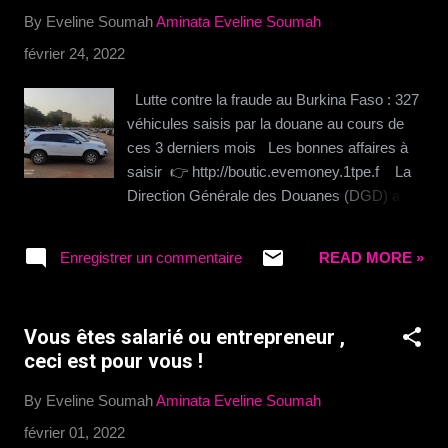
By Eveline Soumah
Aminata Eveline Soumah
février 24, 2022
Lutte contre la fraude au Burkina Faso : 327
véhicules saisis par la douane au cours de
ces 3 derniers mois Les bonnes affaires à
saisir 👉 http://boutic.evemoney.1tpe.f La
Direction Générale des Douanes (DGD) a
sévi ces trois (03) derniers mois contre la
fraude. De la Région des douanes du Centre-
Enregistrer un commentaire
READ MORE »
Est à la Région des douanes de l’Ouest, en
passant par la Région des douanes du
Centre, des actions fortes contre la fraude
Vous êtes salarié ou entrepreneur ,
des véhicules à 4 roues et des engins à 2
ceci est pour vous !
roues ont été menées. Dans la même
dynamique, la Région des douanes du
By Eveline Soumah
Aminata Eveline Soumah
Centre-Sud a mené des actions contre les
février 01, 2022
trafics de tout genre. La Direction Régionale