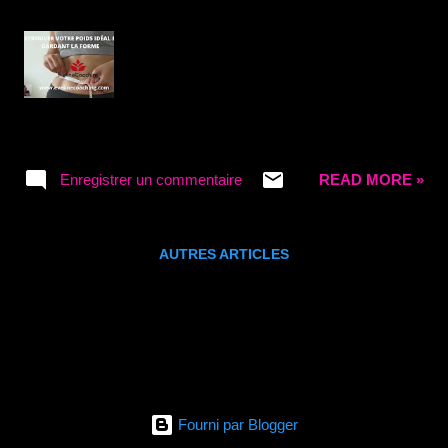
des douanes du Centre-Est (DRCE) a, au
cours du mois de décembre 2021, organisé
le bouclage de la ville de Tenkodogo, en vue
de mettre la main sur les véhicules en
situation irrégulière vis-à-vis de la
réglementation douanière. Cette opération
organisée de concert avec la police nationale,
Enregistrer un commentaire
READ MORE »
a permis de saisir 87 motocyclettes et 7
tricycles non...
AUTRES ARTICLES
Fourni par Blogger