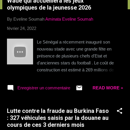
Wade qui accueillera les jeux
c
olympiques de la jeunesse 2026
l
e
By Eveline Soumah
Aminata Eveline Soumah
s
février 24, 2022
Le Sénégal a récemment inauguré son
nouveau stade avec une grande fête en
présence de plusieurs chefs d'Etat et
d'anciennes stars du football . Le coût de
construction est estimé à 269 millions de
dollars. Le stade accueillera les Jeux
Olympiques de la Jeunesse de 2026, les
Enregistrer un commentaire
READ MORE »
premiers Jeux Olympiques en Afrique. Les
bonnes affaires à saisir 👉
http://boutic.evemoney.1tpe.fr
Lutte contre la fraude au Burkina Faso
: 327 véhicules saisis par la douane au
cours de ces 3 derniers mois