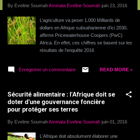
c
By Eveline Soumah
Aminata Eveline Soumah
juin 23, 2016
l
e
L’agriculture va peser 1.000 Milliards de
s
dollars en Afrique subsaharienne d’ici 2030,
affirme Pricewaterhouse Coopers (PwC)
Africa. En effet, ces chiffres se basent sur les
résultats de l’enquête 2016
intitulée « AgTech- don’t wait for the future,
create it ». Africa Agribusiness Insights
Enregistrer un commentaire
READ MORE »
Survey 2016, note que le secteur agricole
sera au cœur du développement du continent
africain. Pour y arriver, il faut s’attendre à une
Sécurité alimentaire : l'Afrique doit se
révolution au niveau des fondamentaux
doter d'une gouvernance foncière
actuels avec une intrusion plus accrue des
pour protéger ses terres
technologies innovantes pour améliorer les
rendements de manière durable et répondre
By Eveline Soumah
Aminata Eveline Soumah
juin 01, 2016
au besoin d’une plus grande sécurité
alimentaire, relève PwC Africa, qui a mené
L'Afrique doit absolument élaborer une