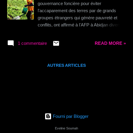
l’enquête. « Les avancées en matière de
gouvernance foncière pour éviter
technologie et d’innovation sont
l'accaparement des terres par de grands
déterminantes pour l’avenir de l’agriculture»,
groupes étrangers qui génère pauvreté et
a soutenu Frans Weilbach, responsable de
conflits, ont affirmé à l'AFP à Abidjan divers
l’industrie agroalimentaire pour PwC Afrique.
experts en politique foncière régionale. La
Il a souligné que l’agro-industrie lutte pour
cession massive des terres à des
nourrir une population toujours croissante ...
1 commentaire
READ MORE »
investisseurs nationaux ou étrangers est
apparu en Afrique au sud du Sahara après la
crise alimentaire de 2008, explique Francis
AUTRES ARTICLES
NGang, secrétaire général de l'Institut africain
pour le développement économique et social
(Inades). Alors que l'Afrique est, selon la
Banque mondiale, le continent au plus grand
potentiel agricole inexploité, des millions
d'hectares de terres ont ainsi été cédés, au
détriment des populations locales, selon
Fourni par Blogger
l'Inades, une institution panafricaine
spécialisée dans les questions foncières. En
Eveline Soumah
2013, les dix plus importants acquéreurs de