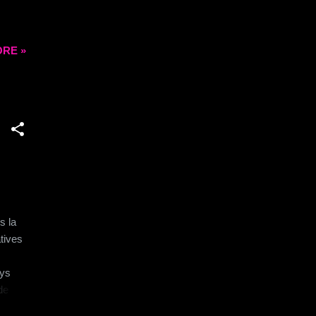
RE »
s la
atives
ays
de
 pas