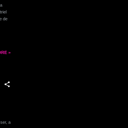
va
riel
ge de
RE »
ser, a