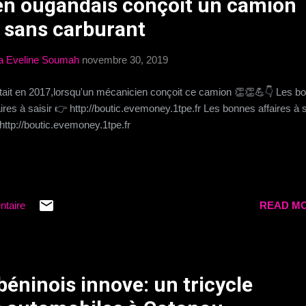
n ougandais conçoit un camion
 sans carburant
a Eveline Soumah
novembre 30, 2019
tait en 2017,lorsqu'un mécanicien conçoit ce camion 👏👏💪👇 Les b
aires à saisir 👉 http://boutic.evemoney.1tpe.fr Les bonnes affaires à s
http://boutic.evemoney.1tpe.fr
ntaire
READ MO
béninois innove: un tricycle