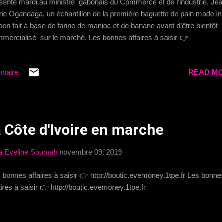
senté mardi au ministre gabonais du Commerce et de l’industrie, Je
ie Ogandaga, un échantillon de la première baguette de pain made in
on fait à base de farine de manioc et de banane avant d’être bientôt
mercialisé sur le marché. Les bonnes affaires à saisir 👉
p://boutic.evemoney.1tpe.fr » Je peux vous dire que cette baguette pe
aliser avec celle faite à base de farine de blé en terme de qualité et de
ntaire
READ MO
Gabon est arrivé au stade ou on peut produire nos farines et ses pro
ns « , a jubilé M. Ogandaga à l’issus de la rencontre avec les boulang
baguette de pain faite avec la farine de manioc est composée à 40% 
ine de blé et 60% de farine de manioc. Celle faite avec la farine de ba
ntain est à 50% composée de farine de blé et 50% de farine banane
 Côte d'Ivoire en marche
ntain. Suite del'article 👉 Gabonactu Les bonnes affaires à saisi...
a Eveline Soumah
novembre 09, 2019
 bonnes affaires à saisir 👉 http://boutic.evemoney.1tpe.fr Les bonne
aires à saisir 👉 http://boutic.evemoney.1tpe.fr