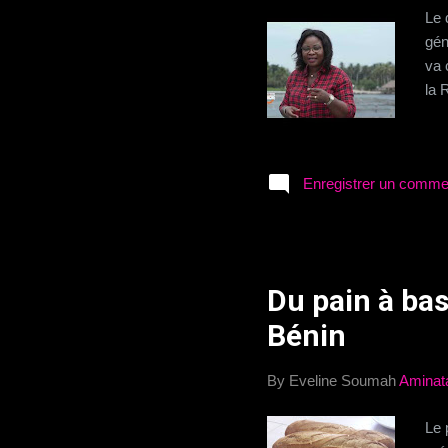
Le 
gén
va 
la 
Enregistrer un comme
Du pain à ba
Bénin
By Eveline Soumah
Aminat
Le 