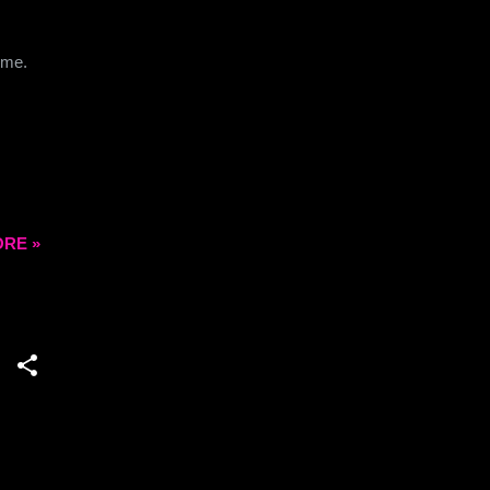
rme.
RE »