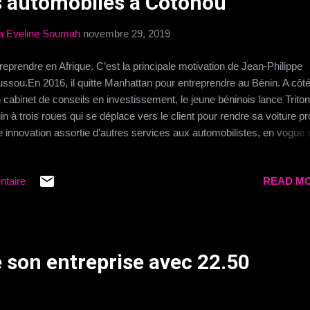
es automobiles à Cotonou
a Eveline Soumah
novembre 29, 2019
reprendre en Afrique. C’est la principale motivation de Jean-Philippe
ssou.En 2016, il quitte Manhattan pour entreprendre au Bénin. A côt
 cabinet de conseils en investissement, le jeune béninois lance Triton
in à trois roues qui se déplace vers le client pour rendre sa voiture pr
 innovation assortie d’autres services aux automobilistes, en vogue s
ché béninois et que le promoteur entend reproduire dans plusieurs
itales africaines. Les bonnes affaires à saisir 👉
ntaire
READ MO
p://boutic.evemoney.1tpe.fr Les bonnes affaires à saisir 👉
p://boutic.evemoney.1tpe.fr
ée son entreprise avec 22.50