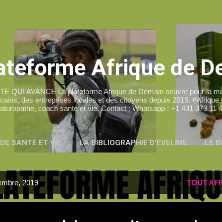
Accéder au contenu principal
ateforme Afrique de 
I AVANCE La plateforme Afrique de Demain oeuvre pour la mise
cains, des entreprises locales et des citoyens depuis 2015. #Afrique
aturopathe, coach santé et vie. Contact : Whatsapp : +1 431 373 11 
DE SANTÉ ET VIE
LA BIBLIOGRAPHIE D'EVELINE
LE 
PLUS…
LE BLOG MUSIC RETRO AFRICA
vembre, 2019
TOUT AF