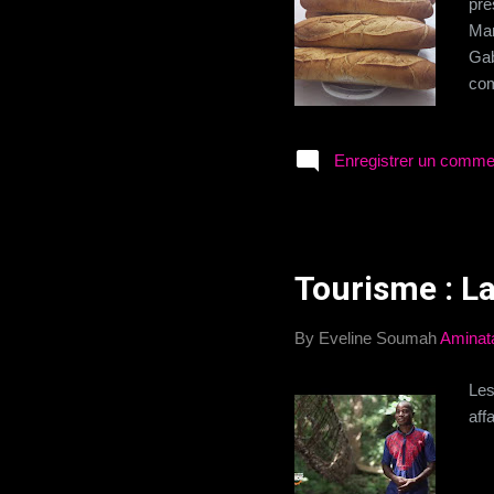
pré
Mar
Gab
com
htt
riv
Enregistrer un comme
Le 
pai
La 
far
pla
Tourisme : La
pla
By Eveline Soumah
Aminat
Les
aff