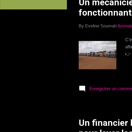
Un mécanicie
i
c
fonctionnant
l
e
By Eveline Soumah
Aminat
s
C'é
aff
👉 
Enregistrer un comme
Un financier 