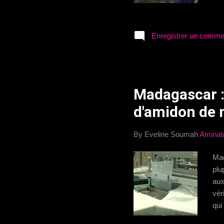
Enregistrer un comme
Madagascar :
d'amidon de
By Eveline Soumah
Aminat
Mad
plu
aux
vér
qui
com