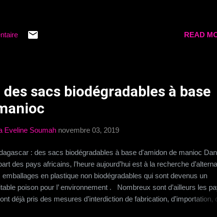
ntaire
READ MO
 des sacs biodégradables à base
 manioc
a Eveline Soumah
novembre 03, 2019
agascar : des sacs biodégradables à base d'amidon de manioc Dan
part des pays africains, l’heure aujourd’hui est à la recherche d’altern
 emballages en plastique non biodégradables qui sont devenus un
itable poison pour l’ environnement . Nombreux sont d’ailleurs les p
 ont déjà pris des mesures d’interdiction de fabrication, d’importation, 
mercialisation et d’utilisation de ce type d’emballage tant qu’ils n’ont