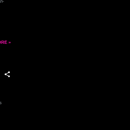
an-
ut
 goût.
RE »
pres
ers.
de
nane
s