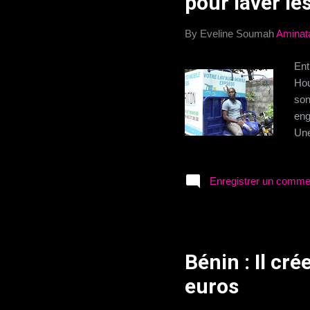
pour laver l
By Eveline Soumah
Aminat
Ent
Hou
son
eng
Une
mar
cap
Enregistrer un comme
htt
htt
Bénin : Il cr
euros