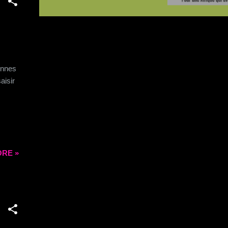
onnes
aisir
RE »