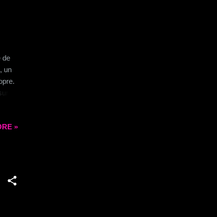
é de
, un
opre.
ur le
RE »