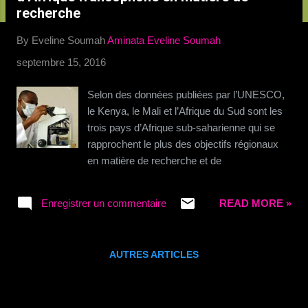
c
recherche
l
By Eveline Soumah
Aminata Eveline Soumah
e
s
septembre 15, 2016
Selon des données publiées par l’UNESCO,
le Kenya, le Mali et l’Afrique du Sud sont les
trois pays d’Afrique sub-saharienne qui se
rapprochent le plus des objectifs régionaux
en matière de recherche et de
développement (R&D), tels que fixés par
l’Union Africaine, conformément aux objectifs
Enregistrer un commentaire
READ MORE »
mondiaux de développement durable (ODD).
Les ODD engagent les pays membres de
l’ONU à promouvoir une industrialisation
AUTRES ARTICLES
durable, en augmentant les dépenses en
R&D et le nombre de chercheurs. En août
2015, les pays membres de l’ONU s'étaient