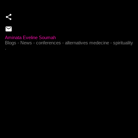
Aminata Eveline Soumah
Blogs - News - conferences - alternatives medecine - spirituality
.
C
o
m
m
e
n
t
a
i
r