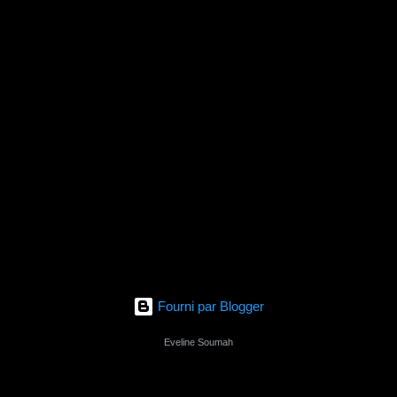
e
s
Fourni par Blogger
Eveline Soumah