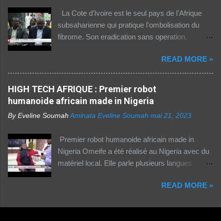
2021 l'utilisation d'Internet a augmenté de 23%
La Cote d'Ivoire est le seul pays de l'Afrique
dans cette partie du monde, cette dernière est
subsaharienne qui pratique l'ombolisation du
celle où l'accès au web reste difficile –
fibrome. Son eradication sans operation.
notamment pour les femmes et les personnes
Technique pratiquee depuis 2012 en Cote
vivant en zone rurale – , mais aussi le plus
READ MORE »
d'Ivoire. Elle a gueri pres de 300 femmes.
coûteux. Cinq faits pour appréhender le fossé
Suivez ceci. - 1TPE.com - Votre boutique de
numérique en Afrique. La moitié des citadins
produits digitaux Source life tv.
HIGH TECH AFRIQUE : Premier robot
africains sont en ligne contre seulement 15% de
humanoide africain made in Nigeria
la population rurale. A l'échelle de la planète, les
habitants des zones urbaines sont deux fois...
By Eveline Soumah
Aminata Eveline Soumah
mai 21, 2023
Premier robot humanoide africain made in
Nigeria Omeife a été réalisé au Nigeria avec du
matériel local. Elle parle plusieurs langues
africaines et occidentales.
READ MORE »