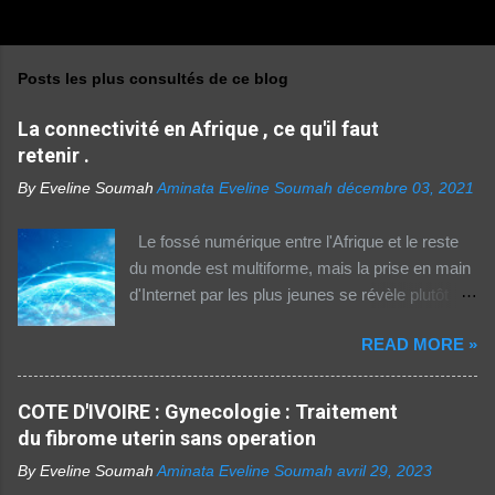
Posts les plus consultés de ce blog
La connectivité en Afrique , ce qu'il faut
retenir .
By Eveline Soumah
Aminata Eveline Soumah
décembre 03, 2021
Le fossé numérique entre l'Afrique et le reste
du monde est multiforme, mais la prise en main
d'Internet par les plus jeunes se révèle plutôt
rassurante. Les bonnes affaires à saisir 👉
READ MORE »
http://boutic.evemoney.1tpe.fr Un tiers (33%) de
la population dans la région Afrique (hors Etats
arabes du continent) utilise Internet, selon le
COTE D'IVOIRE : Gynecologie : Traitement
rapport 2021 de l'Union internationale des
du fibrome uterin sans operation
télécommunications (UIT) sur la connectivité
By Eveline Soumah
Aminata Eveline Soumah
avril 29, 2023
numérique dans le monde. Si entre 2019 et