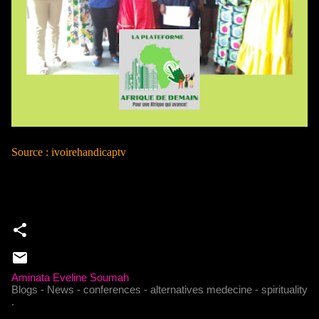
Source : ivoirehandicaptv
Aminata Eveline Soumah
Blogs - News - conferences - alternatives medecine - spirituality
.