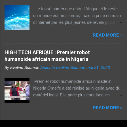
Le fossé numérique entre l'Afrique et le reste
du monde est multiforme, mais la prise en main
d'Internet par les plus jeunes se révèle plutôt
rassurante. Les bonnes affaires à saisir 👉
READ MORE »
http://boutic.evemoney.1tpe.fr Un tiers (33%) de
la population dans la région Afrique (hors Etats
arabes du continent) utilise Internet, selon le
HIGH TECH AFRIQUE : Premier robot
rapport 2021 de l'Union internationale des
humanoide africain made in Nigeria
télécommunications (UIT) sur la connectivité
By Eveline Soumah
Aminata Eveline Soumah
mai 21, 2023
numérique dans le monde. Si entre 2019 et
2021 l'utilisation d'Internet a augmenté de 23%
Premier robot humanoide africain made in
dans cette partie du monde, cette dernière est
Nigeria Omeife a été réalisé au Nigeria avec du
celle où l'accès au web reste difficile –
matériel local. Elle parle plusieurs langues
notamment pour les femmes et les personnes
africaines et occidentales.
vivant en zone rurale – , mais aussi le plus
READ MORE »
coûteux. Cinq faits pour appréhender le fossé
numérique en Afrique. La moitié des citadins
africains sont en ligne contre seulement 15% de