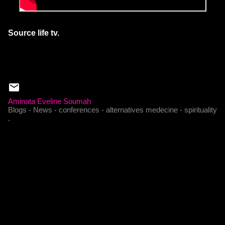
Source life tv.
Aminata Eveline Soumah
Blogs - News - conferences - alternatives medecine - spirituality
.
C
o
m
m
e
n
t