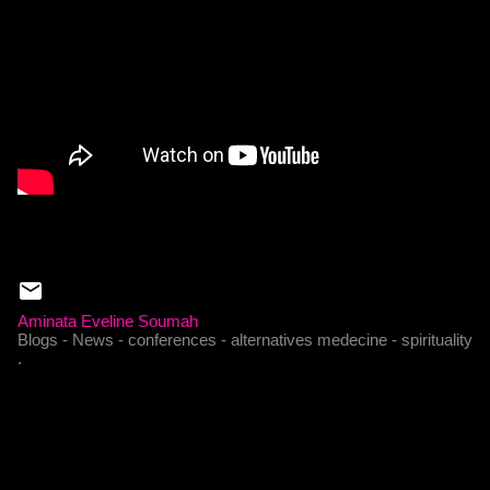
Aminata Eveline Soumah
Blogs - News - conferences - alternatives medecine - spirituality
.
C
o
m