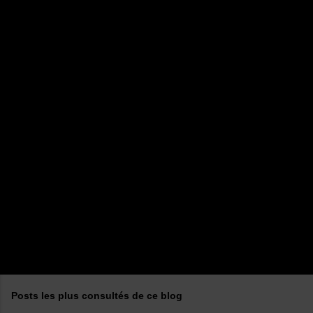
m
e
n
t
a
i
r
e
s
Posts les plus consultés de ce blog