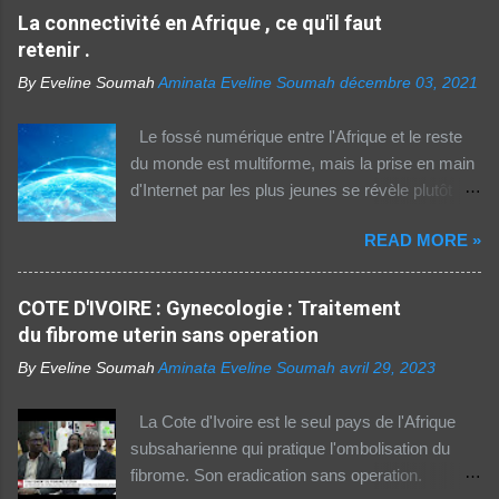
La connectivité en Afrique , ce qu'il faut
retenir .
By Eveline Soumah
Aminata Eveline Soumah
décembre 03, 2021
Le fossé numérique entre l'Afrique et le reste
du monde est multiforme, mais la prise en main
d'Internet par les plus jeunes se révèle plutôt
rassurante. Les bonnes affaires à saisir 👉
READ MORE »
http://boutic.evemoney.1tpe.fr Un tiers (33%) de
la population dans la région Afrique (hors Etats
arabes du continent) utilise Internet, selon le
COTE D'IVOIRE : Gynecologie : Traitement
rapport 2021 de l'Union internationale des
du fibrome uterin sans operation
télécommunications (UIT) sur la connectivité
By Eveline Soumah
Aminata Eveline Soumah
avril 29, 2023
numérique dans le monde. Si entre 2019 et
2021 l'utilisation d'Internet a augmenté de 23%
La Cote d'Ivoire est le seul pays de l'Afrique
dans cette partie du monde, cette dernière est
subsaharienne qui pratique l'ombolisation du
celle où l'accès au web reste difficile –
fibrome. Son eradication sans operation.
notamment pour les femmes et les personnes