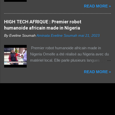
Technique pratiquee depuis 2012 en Cote
vivant en zone rurale – , mais aussi le plus
READ MORE »
d'Ivoire. Elle a gueri pres de 300 femmes.
coûteux. Cinq faits pour appréhender le fossé
Suivez ceci. - 1TPE.com - Votre boutique de
numérique en Afrique. La moitié des citadins
produits digitaux Source life tv.
HIGH TECH AFRIQUE : Premier robot
africains sont en ligne contre seulement 15% de
humanoide africain made in Nigeria
la population rurale. A l'échelle de la planète, les
habitants des zones urbaines sont deux fois...
By Eveline Soumah
Aminata Eveline Soumah
mai 21, 2023
Premier robot humanoide africain made in
Nigeria Omeife a été réalisé au Nigeria avec du
matériel local. Elle parle plusieurs langues
africaines et occidentales.
READ MORE »