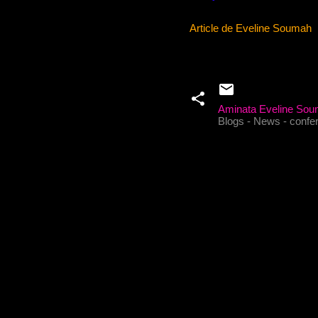
Article de Eveline Soumah
Aminata Eveline So
Blogs - News - confere
C
o
m
m
e
n
t
a
i