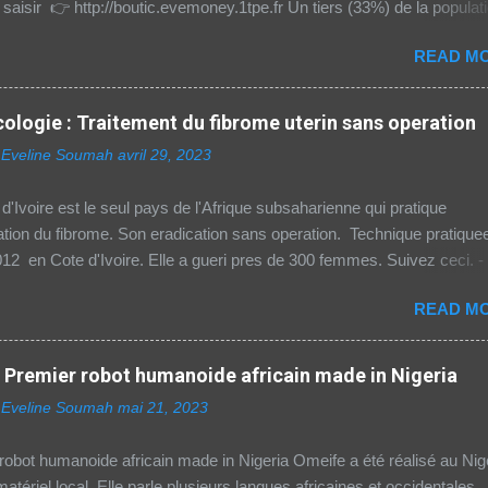
à saisir 👉 http://boutic.evemoney.1tpe.fr Un tiers (33%) de la populat
égion Afrique (hors Etats arabes du continent) utilise Internet, selon le
READ MO
021 de l'Union internationale des télécommunications (UIT) sur la
ité numérique dans le monde. Si entre 2019 et 2021 l'utilisation d'Int
é de 23% dans cette partie du monde, cette dernière est celle
ologie : Traitement du fibrome uterin sans operation
s au web reste difficile – notamment pour les femmes et les personn
 Eveline Soumah
avril 29, 2023
 zone rurale – , mais aussi le plus coûteux. Cinq faits pour appréhen
érique en Afrique. La moitié des citadins africains sont en ligne cont
'Ivoire est le seul pays de l'Afrique subsaharienne qui pratique
 15% de la population rurale. A l'échelle de la planète, les habitants 
ation du fibrome. Son eradication sans operation. Technique pratique
aines sont deux fois...
12 en Cote d'Ivoire. Elle a gueri pres de 300 femmes. Suivez ceci. -
- Votre boutique de produits digitaux Source life tv.
READ MO
Premier robot humanoide africain made in Nigeria
 Eveline Soumah
mai 21, 2023
obot humanoide africain made in Nigeria Omeife a été réalisé au Nig
atériel local. Elle parle plusieurs langues africaines et occidentales.