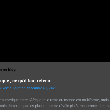
de ce blog
que , ce qu'il faut retenir .
 Eveline Soumah
décembre 03, 2021
numérique entre l'Afrique et le reste du monde est multiforme, mais 
main d'Internet par les plus jeunes se révèle plutôt rassurante. Les 