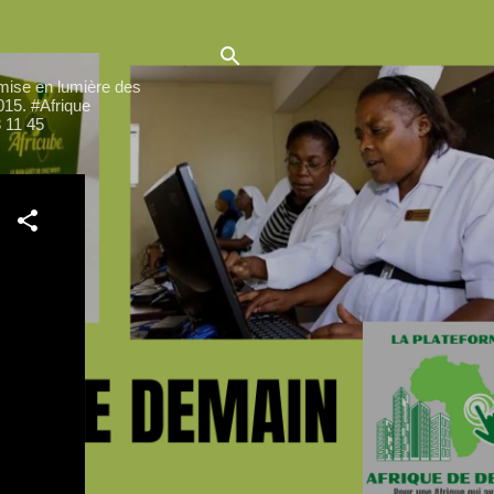
ise en lumière des
015. #Afrique
 11 45