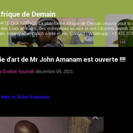
Accéder au contenu principal
Afrique de Demain
QUI AVANCE La plateforme Afrique de Demain oeuvre pour la m
es Etats africains, des entreprises locales et des citoyens depuis 2
ah, naturopathe, coach santé et vie. Contact : Whatsapp : +1 431 373
ie d'art de Mr John Amanam est ouverte !!!!
a Eveline Soumah
décembre 04, 2021
- who is John Amanam