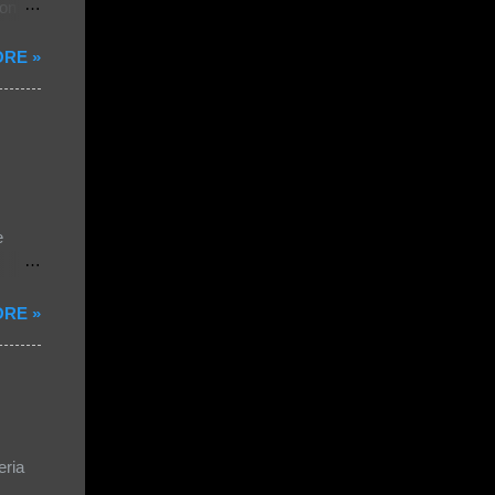
ion
RE »
ernet
es
der le
re
des
e
RE »
eria