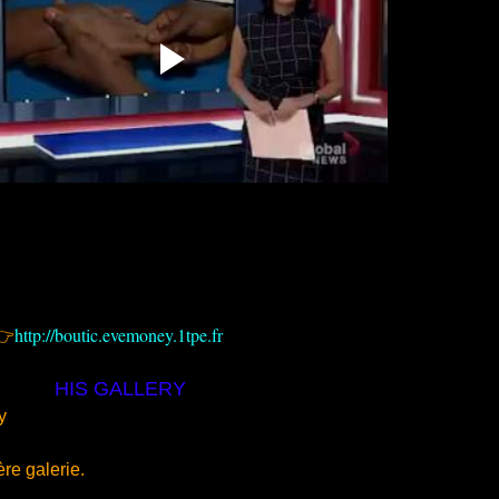
👉
http://boutic.evemoney.1tpe.fr
ALLERY
y
ère galerie.