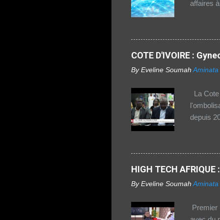
affaires 
dans la r
rapport 2
connectiv
a augment
COTE D'IVOIRE : Gynec
où l'accè
By Eveline Soumah
Aminata
vivant en
fossé num
La Cote d
seulement
l'ombolis
zones urb
depuis 20
1TPE.com 
HIGH TECH AFRIQUE : 
By Eveline Soumah
Aminata
Premier r
avec du m