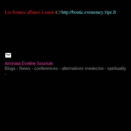
Les bonnes affaires à saisir
👉
http://boutic.evemoney.1tpe.fr
Aminata Eveline Soumah
Blogs - News - conferences - alternatives medecine - spirituality
.
C
o
m
m
e
n