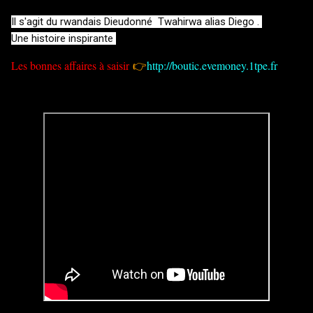
Il s'agit du rwandais Dieudonné  Twahirwa alias Diego . 

Une histoire inspirante 
Les bonnes affaires à saisir
👉
http://boutic.evemoney.1tpe.fr