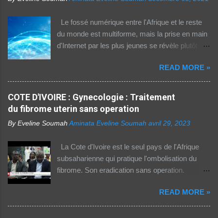
Le fossé numérique entre l'Afrique et le reste
du monde est multiforme, mais la prise en main
d'Internet par les plus jeunes se révèle plutôt
rassurante. Les bonnes affaires à saisir 👉
READ MORE »
http://boutic.evemoney.1tpe.fr Un tiers (33%) de
la population dans la région Afrique (hors Etats
arabes du continent) utilise Internet, selon le
COTE D'IVOIRE : Gynecologie : Traitement
rapport 2021 de l'Union internationale des
du fibrome uterin sans operation
télécommunications (UIT) sur la connectivité
By Eveline Soumah
Aminata Eveline Soumah
avril 29, 2023
numérique dans le monde. Si entre 2019 et
2021 l'utilisation d'Internet a augmenté de 23%
La Cote d'Ivoire est le seul pays de l'Afrique
dans cette partie du monde, cette dernière est
subsaharienne qui pratique l'ombolisation du
celle où l'accès au web reste difficile –
fibrome. Son eradication sans operation.
notamment pour les femmes et les personnes
Technique pratiquee depuis 2012 en Cote
vivant en zone rurale – , mais aussi le plus
READ MORE »
d'Ivoire. Elle a gueri pres de 300 femmes.
coûteux. Cinq faits pour appréhender le fossé
Suivez ceci. - 1TPE.com - Votre boutique de
numérique en Afrique. La moitié des citadins
produits digitaux Source life tv.