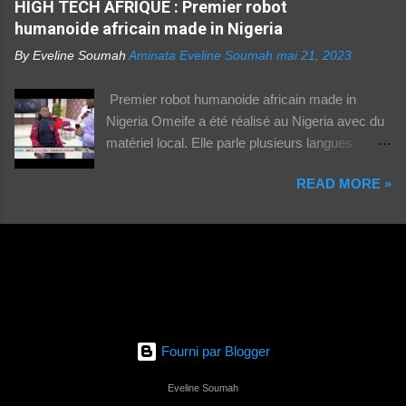
HIGH TECH AFRIQUE : Premier robot
africains sont en ligne contre seulement 15% de
humanoide africain made in Nigeria
la population rurale. A l'échelle de la planète, les
habitants des zones urbaines sont deux fois...
By Eveline Soumah
Aminata Eveline Soumah
mai 21, 2023
Premier robot humanoide africain made in
Nigeria Omeife a été réalisé au Nigeria avec du
matériel local. Elle parle plusieurs langues
africaines et occidentales.
READ MORE »
Fourni par Blogger
Eveline Soumah