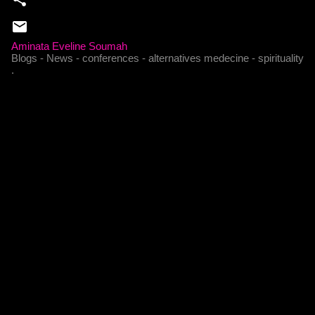
Aminata Eveline Soumah
Blogs - News - conferences - alternatives medecine - spirituality
.
C
o
m
m
e
n
t
a
i
r
e
s