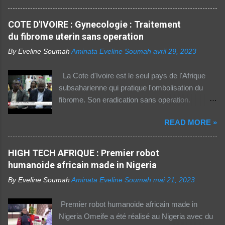
la population dans la région Afrique (hors Etats
arabes du continent) utilise Internet, selon le
COTE D'IVOIRE : Gynecologie : Traitement
rapport 2021 de l'Union internationale des
du fibrome uterin sans operation
télécommunications (UIT) sur la connectivité
By Eveline Soumah
Aminata Eveline Soumah
avril 29, 2023
numérique dans le monde. Si entre 2019 et
2021 l'utilisation d'Internet a augmenté de 23%
La Cote d'Ivoire est le seul pays de l'Afrique
dans cette partie du monde, cette dernière est
subsaharienne qui pratique l'ombolisation du
celle où l'accès au web reste difficile –
fibrome. Son eradication sans operation.
notamment pour les femmes et les personnes
Technique pratiquee depuis 2012 en Cote
vivant en zone rurale – , mais aussi le plus
READ MORE »
d'Ivoire. Elle a gueri pres de 300 femmes.
coûteux. Cinq faits pour appréhender le fossé
Suivez ceci. - 1TPE.com - Votre boutique de
numérique en Afrique. La moitié des citadins
produits digitaux Source life tv.
HIGH TECH AFRIQUE : Premier robot
africains sont en ligne contre seulement 15% de
humanoide africain made in Nigeria
la population rurale. A l'échelle de la planète, les
habitants des zones urbaines sont deux fois...
By Eveline Soumah
Aminata Eveline Soumah
mai 21, 2023
Premier robot humanoide africain made in
Nigeria Omeife a été réalisé au Nigeria avec du