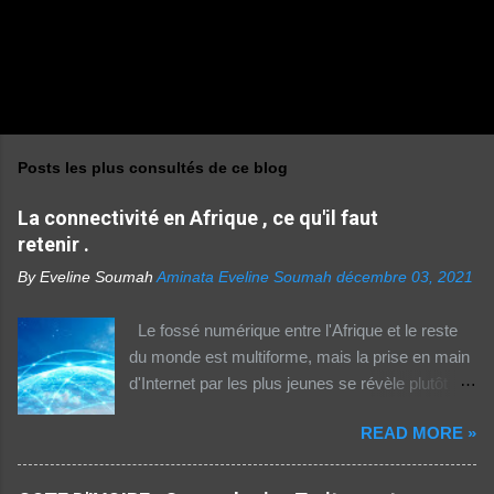
Posts les plus consultés de ce blog
La connectivité en Afrique , ce qu'il faut
retenir .
By Eveline Soumah
Aminata Eveline Soumah
décembre 03, 2021
Le fossé numérique entre l'Afrique et le reste
du monde est multiforme, mais la prise en main
d'Internet par les plus jeunes se révèle plutôt
rassurante. Les bonnes affaires à saisir 👉
READ MORE »
http://boutic.evemoney.1tpe.fr Un tiers (33%) de
la population dans la région Afrique (hors Etats
arabes du continent) utilise Internet, selon le