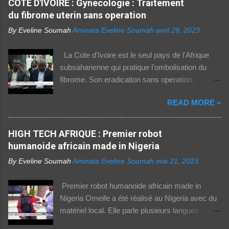
COTE D'IVOIRE : Gynecologie : Traitement
rapport 2021 de l'Union internationale des
du fibrome uterin sans operation
télécommunications (UIT) sur la connectivité
By Eveline Soumah
Aminata Eveline Soumah
avril 29, 2023
numérique dans le monde. Si entre 2019 et
2021 l'utilisation d'Internet a augmenté de 23%
La Cote d'Ivoire est le seul pays de l'Afrique
dans cette partie du monde, cette dernière est
subsaharienne qui pratique l'ombolisation du
celle où l'accès au web reste difficile –
fibrome. Son eradication sans operation.
notamment pour les femmes et les personnes
Technique pratiquee depuis 2012 en Cote
vivant en zone rurale – , mais aussi le plus
READ MORE »
d'Ivoire. Elle a gueri pres de 300 femmes.
coûteux. Cinq faits pour appréhender le fossé
Suivez ceci. - 1TPE.com - Votre boutique de
numérique en Afrique. La moitié des citadins
produits digitaux Source life tv.
HIGH TECH AFRIQUE : Premier robot
africains sont en ligne contre seulement 15% de
humanoide africain made in Nigeria
la population rurale. A l'échelle de la planète, les
habitants des zones urbaines sont deux fois...
By Eveline Soumah
Aminata Eveline Soumah
mai 21, 2023
Premier robot humanoide africain made in
Nigeria Omeife a été réalisé au Nigeria avec du
matériel local. Elle parle plusieurs langues
africaines et occidentales.