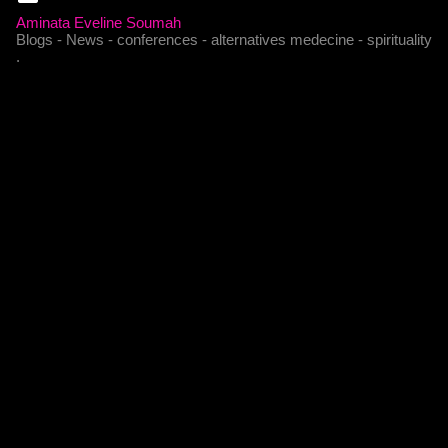
Aminata Eveline Soumah
Blogs - News - conferences - alternatives medecine - spirituality
.
C
o
m
m
e
n
t
a
i
r
e
s