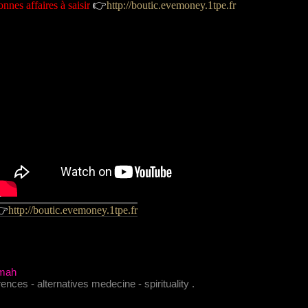
nnes affaires à saisir
👉
http://boutic.evemoney.1tpe.fr

http://boutic.evemoney.1tpe.fr
umah
nces - alternatives medecine - spirituality .