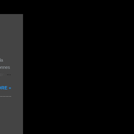
la
bonnes
ion
RE »
ernet
es
der le
re
des