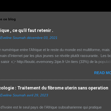
de ce blog
que , ce qu'il faut retenir .
 Eveline Soumah
décembre 03, 2021
numérique entre l'Afrique et le reste du monde est multiforme, mais 
main d'Internet par les plus jeunes se révèle plutôt rassurante. Les 
à saisir 👉 http://boutic.evemoney.1tpe.fr Un tiers (33%) de la populat
égion Afrique (hors Etats arabes du continent) utilise Internet, selon le
READ MO
021 de l'Union internationale des télécommunications (UIT) sur la
ité numérique dans le monde. Si entre 2019 et 2021 l'utilisation d'Int
é de 23% dans cette partie du monde, cette dernière est celle
ologie : Traitement du fibrome uterin sans operation
s au web reste difficile – notamment pour les femmes et les personn
 Eveline Soumah
avril 29, 2023
 zone rurale – , mais aussi le plus coûteux. Cinq faits pour appréhen
érique en Afrique. La moitié des citadins africains sont en ligne cont
'Ivoire est le seul pays de l'Afrique subsaharienne qui pratique
 15% de la population rurale. A l'échelle de la planète, les habitants 