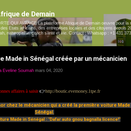
Accéder au contenu principal
Afrique de Demain
QUI AVANCE La plateforme Afrique de Demain oeuvre pour la m
es Etats africains, des entreprises locales et des citoyens depuis 2
ah, naturopathe, coach santé et vie. Contact : Whatsapp : +1 431 373
re Made in Sénégal créée par un mécanicien
a Eveline Soumah
mars 04, 2020
nnes affaires à saisir
👉
http://boutic.evemoney.1tpe.fr
or chez le mécanicien qui a créé la première voiture Made i
Sénégal.
ture Made in Sénégal : "Dafar auto gnou bagnalla licence!"