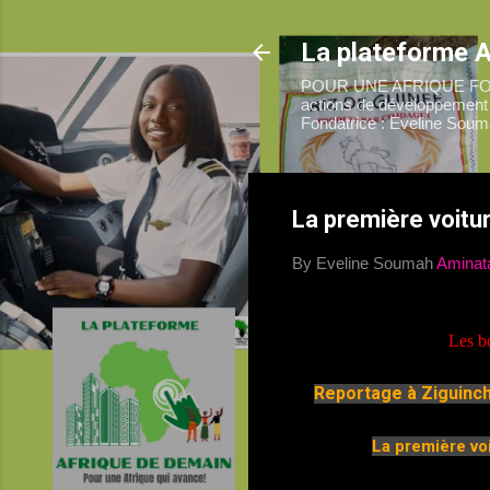
La plateforme 
POUR UNE AFRIQUE FORTE 
actions de développement d
Fondatrice : Eveline Soum
La première voitu
By Eveline Soumah
Aminat
Les bo
R
eportage à Ziguinch
La première voi