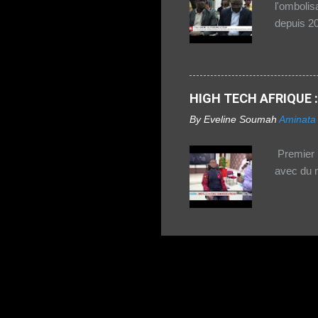
l'ombolis
zones urb
depuis 20
1TPE.com 
HIGH TECH AFRIQUE : 
By Eveline Soumah
Aminata
Premier r
avec du m