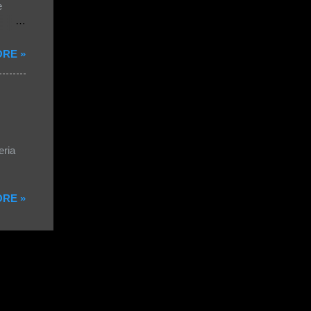
e
RE »
eria
RE »