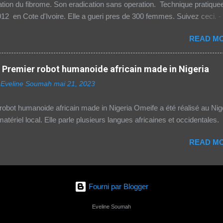
ation du fibrome. Son eradication sans operation. Technique pratique
aines sont deux fois...
12 en Cote d'Ivoire. Elle a gueri pres de 300 femmes. Suivez ceci. -
- Votre boutique de produits digitaux Source life tv.
READ MO
Premier robot humanoide africain made in Nigeria
 Eveline Soumah
mai 21, 2023
obot humanoide africain made in Nigeria Omeife a été réalisé au Nig
atériel local. Elle parle plusieurs langues africaines et occidentales.
READ MO
Fourni par Blogger
Eveline Soumah