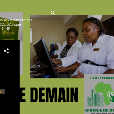
ise en lumière des
015. #Afrique
 11 45
n 