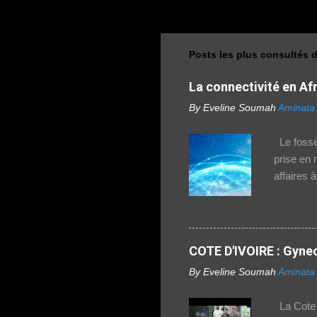
Posts les plus consultés 
La connectivité en Afri
By Eveline Soumah
Aminata
Le fossé 
prise en 
affaires 
dans la r
rapport 2
connectiv
a augment
COTE D'IVOIRE : Gynec
où l'accè
By Eveline Soumah
Aminata
vivant en
fossé num
La Cote d
seulement