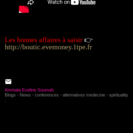
Les bonnes affaires à saisir
👉
http://boutic.evemoney.1tpe.fr
Aminata Eveline Soumah
Blogs - News - conferences - alternatives medecine - spirituality
.
C
o
m