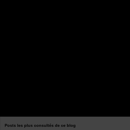
m
e
n
t
a
i
r
e
s
Posts les plus consultés de ce blog