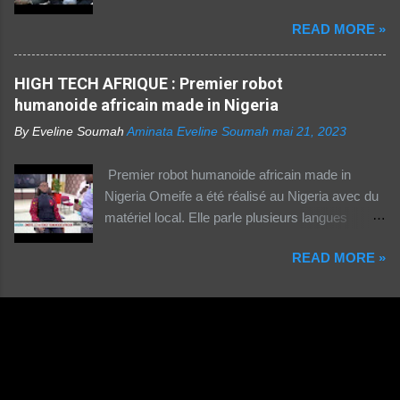
Technique pratiquee depuis 2012 en Cote
vivant en zone rurale – , mais aussi le plus
READ MORE »
d'Ivoire. Elle a gueri pres de 300 femmes.
coûteux. Cinq faits pour appréhender le fossé
Suivez ceci. - 1TPE.com - Votre boutique de
numérique en Afrique. La moitié des citadins
produits digitaux Source life tv.
HIGH TECH AFRIQUE : Premier robot
africains sont en ligne contre seulement 15% de
humanoide africain made in Nigeria
la population rurale. A l'échelle de la planète, les
habitants des zones urbaines sont deux fois...
By Eveline Soumah
Aminata Eveline Soumah
mai 21, 2023
Premier robot humanoide africain made in
Nigeria Omeife a été réalisé au Nigeria avec du
matériel local. Elle parle plusieurs langues
africaines et occidentales.
READ MORE »