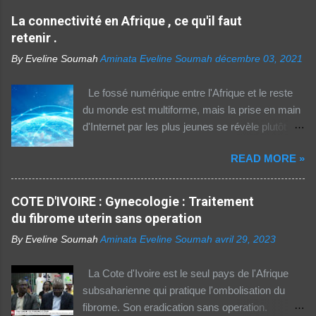
La connectivité en Afrique , ce qu'il faut
retenir .
By Eveline Soumah
Aminata Eveline Soumah
décembre 03, 2021
Le fossé numérique entre l'Afrique et le reste
du monde est multiforme, mais la prise en main
d'Internet par les plus jeunes se révèle plutôt
rassurante. Les bonnes affaires à saisir 👉
READ MORE »
http://boutic.evemoney.1tpe.fr Un tiers (33%) de
la population dans la région Afrique (hors Etats
arabes du continent) utilise Internet, selon le
COTE D'IVOIRE : Gynecologie : Traitement
rapport 2021 de l'Union internationale des
du fibrome uterin sans operation
télécommunications (UIT) sur la connectivité
By Eveline Soumah
Aminata Eveline Soumah
avril 29, 2023
numérique dans le monde. Si entre 2019 et
2021 l'utilisation d'Internet a augmenté de 23%
La Cote d'Ivoire est le seul pays de l'Afrique
dans cette partie du monde, cette dernière est
subsaharienne qui pratique l'ombolisation du
celle où l'accès au web reste difficile –
fibrome. Son eradication sans operation.
notamment pour les femmes et les personnes