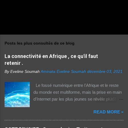
E
n
r
e
Posts les plus consultés de ce blog
g
i
La connectivité en Afrique , ce qu'il faut
s
t
retenir .
r
e
By Eveline Soumah
Aminata Eveline Soumah
décembre 03, 2021
r
u
Le fossé numérique entre l'Afrique et le reste
n
c
du monde est multiforme, mais la prise en main
o
d'Internet par les plus jeunes se révèle plutôt
m
m
rassurante. Les bonnes affaires à saisir 👉
e
READ MORE »
http://boutic.evemoney.1tpe.fr Un tiers (33%) de
n
la population dans la région Afrique (hors Etats
t
a
arabes du continent) utilise Internet, selon le