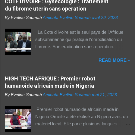
COTE D'IVOIRE : Gynecologie : Traitement
i
rapport 2021 de l'Union internationale des
r
du fibrome uterin sans operation
e
télécommunications (UIT) sur la connectivité
By Eveline Soumah
Aminata Eveline Soumah
avril 29, 2023
numérique dans le monde. Si entre 2019 et
2021 l'utilisation d'Internet a augmenté de 23%
La Cote d'Ivoire est le seul pays de l'Afrique
dans cette partie du monde, cette dernière est
subsaharienne qui pratique l'ombolisation du
celle où l'accès au web reste difficile –
fibrome. Son eradication sans operation.
notamment pour les femmes et les personnes
Technique pratiquee depuis 2012 en Cote
vivant en zone rurale – , mais aussi le plus
READ MORE »
d'Ivoire. Elle a gueri pres de 300 femmes.
coûteux. Cinq faits pour appréhender le fossé
Suivez ceci. - 1TPE.com - Votre boutique de
numérique en Afrique. La moitié des citadins
produits digitaux Source life tv.
HIGH TECH AFRIQUE : Premier robot
africains sont en ligne contre seulement 15% de
humanoide africain made in Nigeria
la population rurale. A l'échelle de la planète, les
habitants des zones urbaines sont deux fois...
By Eveline Soumah
Aminata Eveline Soumah
mai 21, 2023
Premier robot humanoide africain made in
Nigeria Omeife a été réalisé au Nigeria avec du
matériel local. Elle parle plusieurs langues
africaines et occidentales.