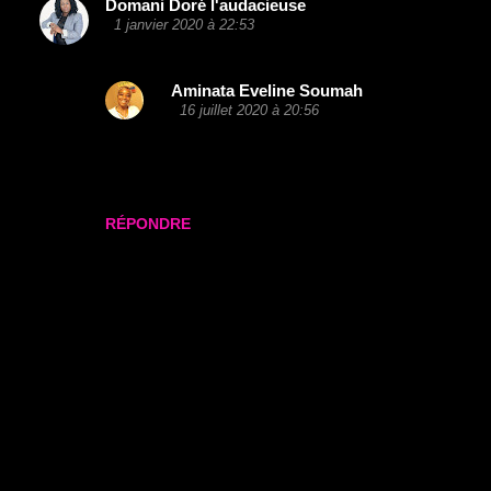
Domani Doré l'audacieuse
C
1 janvier 2020 à 22:53
o
C'est une belle initiative. Merci pour l'information.
m
Aminata Eveline Soumah
m
16 juillet 2020 à 20:56
e
Je vous en prie , merci pour votre
visite !
n
t
RÉPONDRE
a
i
r
e
s