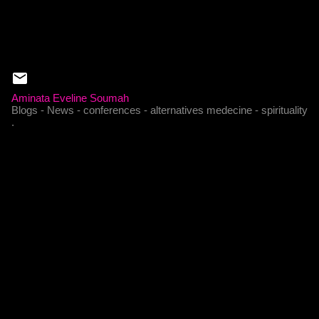
Aminata Eveline Soumah
Blogs - News - conferences - alternatives medecine - spirituality
.
C
o
m
m
e
n
t
a
i