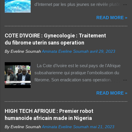
d'Internet par les plus jeunes se révèle plutôt
rassurante. Les bonnes affaires à saisir 👉
READ MORE »
http://boutic.evemoney.1tpe.fr Un tiers (33%) de
la population dans la région Afrique (hors Etats
arabes du continent) utilise Internet, selon le
COTE D'IVOIRE : Gynecologie : Traitement
rapport 2021 de l'Union internationale des
du fibrome uterin sans operation
télécommunications (UIT) sur la connectivité
By Eveline Soumah
Aminata Eveline Soumah
avril 29, 2023
numérique dans le monde. Si entre 2019 et
2021 l'utilisation d'Internet a augmenté de 23%
La Cote d'Ivoire est le seul pays de l'Afrique
dans cette partie du monde, cette dernière est
subsaharienne qui pratique l'ombolisation du
celle où l'accès au web reste difficile –
fibrome. Son eradication sans operation.
notamment pour les femmes et les personnes
Technique pratiquee depuis 2012 en Cote
vivant en zone rurale – , mais aussi le plus
READ MORE »
d'Ivoire. Elle a gueri pres de 300 femmes.
coûteux. Cinq faits pour appréhender le fossé
Suivez ceci. - 1TPE.com - Votre boutique de
numérique en Afrique. La moitié des citadins
produits digitaux Source life tv.
HIGH TECH AFRIQUE : Premier robot
africains sont en ligne contre seulement 15% de
humanoide africain made in Nigeria
la population rurale. A l'échelle de la planète, les
habitants des zones urbaines sont deux fois...
By Eveline Soumah
Aminata Eveline Soumah
mai 21, 2023