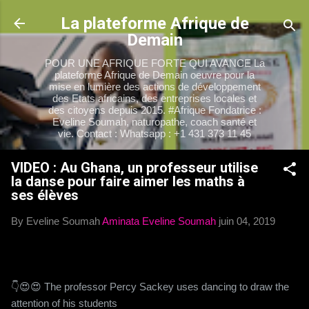
Accéder au contenu principal
La plateforme Afrique de
Demain
POUR UNE AFRIQUE FORTE QUI AVANCE La
plateforme Afrique de Demain oeuvre pour la
mise en lumière des actions de développement
des Etats africains, des entreprises locales et
des citoyens depuis 2015. #Afrique Fondatrice :
Eveline Soumah, naturopathe, coach santé et
vie. Contact : Whatsapp : +1 431 373 11 45
VIDEO : Au Ghana, un professeur utilise
la danse pour faire aimer les maths à
ses élèves
By Eveline Soumah
Aminata Eveline Soumah
juin 04, 2019
👇😍😍 The professor Percy Sackey uses dancing to draw the
attention of his students