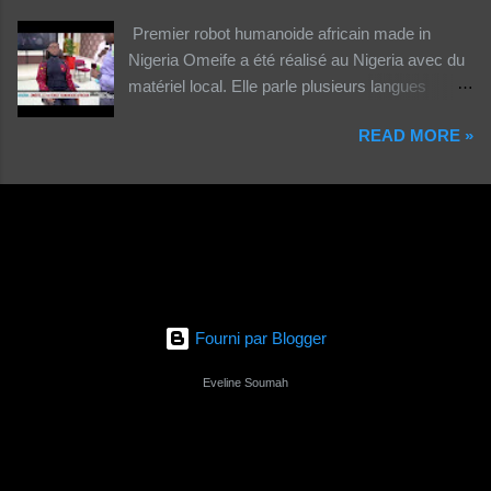
Premier robot humanoide africain made in
Nigeria Omeife a été réalisé au Nigeria avec du
matériel local. Elle parle plusieurs langues
africaines et occidentales.
READ MORE »
Fourni par Blogger
Eveline Soumah