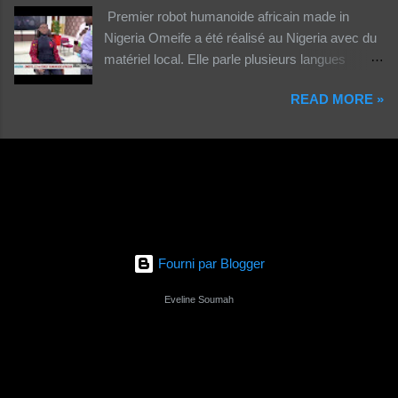
Premier robot humanoide africain made in
Nigeria Omeife a été réalisé au Nigeria avec du
matériel local. Elle parle plusieurs langues
africaines et occidentales.
READ MORE »
Fourni par Blogger
Eveline Soumah