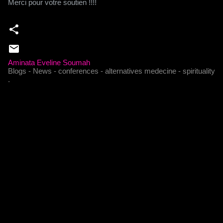
Merci pour votre soutien !!!!
Aminata Eveline Soumah
Blogs - News - conferences - alternatives medecine - spirituality
.
C
o
m
m
e
n
t
a
i