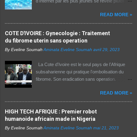
d'Internet par les plus jeunes se révèle plutôt
rassurante. Les bonnes affaires à saisir 👉
READ MORE »
http://boutic.evemoney.1tpe.fr Un tiers (33%) de
la population dans la région Afrique (hors Etats
arabes du continent) utilise Internet, selon le
COTE D'IVOIRE : Gynecologie : Traitement
rapport 2021 de l'Union internationale des
du fibrome uterin sans operation
télécommunications (UIT) sur la connectivité
By Eveline Soumah
Aminata Eveline Soumah
avril 29, 2023
numérique dans le monde. Si entre 2019 et
2021 l'utilisation d'Internet a augmenté de 23%
La Cote d'Ivoire est le seul pays de l'Afrique
dans cette partie du monde, cette dernière est
subsaharienne qui pratique l'ombolisation du
celle où l'accès au web reste difficile –
fibrome. Son eradication sans operation.
notamment pour les femmes et les personnes
Technique pratiquee depuis 2012 en Cote
vivant en zone rurale – , mais aussi le plus
READ MORE »
d'Ivoire. Elle a gueri pres de 300 femmes.
coûteux. Cinq faits pour appréhender le fossé
Suivez ceci. - 1TPE.com - Votre boutique de
numérique en Afrique. La moitié des citadins
produits digitaux Source life tv.
HIGH TECH AFRIQUE : Premier robot
africains sont en ligne contre seulement 15% de
humanoide africain made in Nigeria
la population rurale. A l'échelle de la planète, les
habitants des zones urbaines sont deux fois...
By Eveline Soumah
Aminata Eveline Soumah
mai 21, 2023