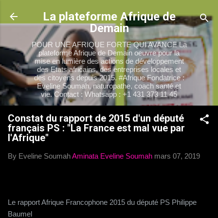
Accéder au contenu principal
La plateforme Afrique de
Demain
POUR UNE AFRIQUE FORTE QUI AVANCE La
plateforme Afrique de Demain oeuvre pour la
mise en lumière des actions de développement
des Etats africains, des entreprises locales et
des citoyens depuis 2015. #Afrique Fondatrice :
Eveline Soumah, naturopathe, coach santé et
vie. Contact : Whatsapp : +1 431 373 11 45
Constat du rapport de 2015 d'un député
français PS : "La France est mal vue par
l'Afrique"
By Eveline Soumah
Aminata Eveline Soumah
mars 07, 2019
Le rapport Afrique Francophone 2015 du député PS Philippe
Baumel