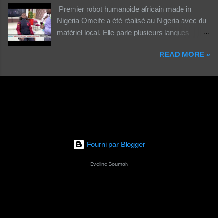
Premier robot humanoide africain made in
Nigeria Omeife a été réalisé au Nigeria avec du
matériel local. Elle parle plusieurs langues
africaines et occidentales.
READ MORE »
Fourni par Blogger
Eveline Soumah