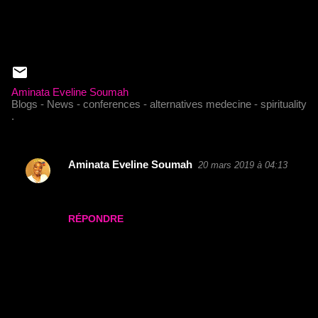
Aminata Eveline Soumah
Blogs - News - conferences - alternatives medecine - spirituality
.
Aminata Eveline Soumah
20 mars 2019 à 04:13
C
Merci pour votre visite ! N'hésitez pas à vous
o
inscrire pour ne rien rater!
m
RÉPONDRE
m
e
n
t
a