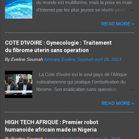
du monde est multiforme, mais la prise en main
d'Internet par les plus jeunes se révèle plutôt
rassurante. Les bonnes affaires à saisir 👉
READ MORE »
http://boutic.evemoney.1tpe.fr Un tiers (33%) de
la population dans la région Afrique (hors Etats
arabes du continent) utilise Internet, selon le
COTE D'IVOIRE : Gynecologie : Traitement
rapport 2021 de l'Union internationale des
du fibrome uterin sans operation
télécommunications (UIT) sur la connectivité
By Eveline Soumah
Aminata Eveline Soumah
avril 29, 2023
numérique dans le monde. Si entre 2019 et
2021 l'utilisation d'Internet a augmenté de 23%
La Cote d'Ivoire est le seul pays de l'Afrique
dans cette partie du monde, cette dernière est
subsaharienne qui pratique l'ombolisation du
celle où l'accès au web reste difficile –
fibrome. Son eradication sans operation.
notamment pour les femmes et les personnes
Technique pratiquee depuis 2012 en Cote
vivant en zone rurale – , mais aussi le plus
READ MORE »
d'Ivoire. Elle a gueri pres de 300 femmes.
coûteux. Cinq faits pour appréhender le fossé
Suivez ceci. - 1TPE.com - Votre boutique de
numérique en Afrique. La moitié des citadins
produits digitaux Source life tv.
HIGH TECH AFRIQUE : Premier robot
africains sont en ligne contre seulement 15% de
humanoide africain made in Nigeria
la population rurale. A l'échelle de la planète, les
habitants des zones urbaines sont deux fois...
By Eveline Soumah
Aminata Eveline Soumah
mai 21, 2023