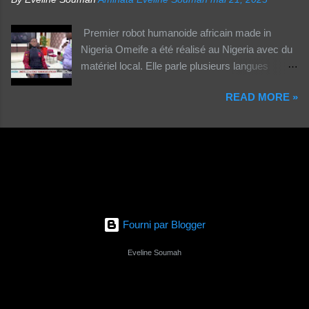
Premier robot humanoide africain made in
Nigeria Omeife a été réalisé au Nigeria avec du
matériel local. Elle parle plusieurs langues
africaines et occidentales.
READ MORE »
Fourni par Blogger
Eveline Soumah