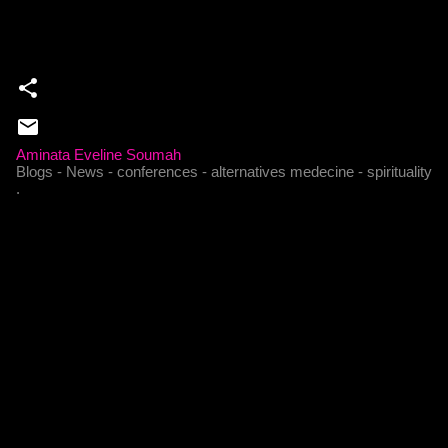
Aminata Eveline Soumah
Blogs - News - conferences - alternatives medecine - spirituality
.
C
o
m
m
e
n
t
a