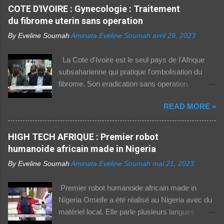
arabes du continent) utilise Internet, selon le
COTE D'IVOIRE : Gynecologie : Traitement
rapport 2021 de l'Union internationale des
du fibrome uterin sans operation
télécommunications (UIT) sur la connectivité
By Eveline Soumah
Aminata Eveline Soumah
avril 29, 2023
numérique dans le monde. Si entre 2019 et
2021 l'utilisation d'Internet a augmenté de 23%
La Cote d'Ivoire est le seul pays de l'Afrique
dans cette partie du monde, cette dernière est
subsaharienne qui pratique l'ombolisation du
celle où l'accès au web reste difficile –
fibrome. Son eradication sans operation.
notamment pour les femmes et les personnes
Technique pratiquee depuis 2012 en Cote
vivant en zone rurale – , mais aussi le plus
READ MORE »
d'Ivoire. Elle a gueri pres de 300 femmes.
coûteux. Cinq faits pour appréhender le fossé
Suivez ceci. - 1TPE.com - Votre boutique de
numérique en Afrique. La moitié des citadins
produits digitaux Source life tv.
HIGH TECH AFRIQUE : Premier robot
africains sont en ligne contre seulement 15% de
humanoide africain made in Nigeria
la population rurale. A l'échelle de la planète, les
habitants des zones urbaines sont deux fois...
By Eveline Soumah
Aminata Eveline Soumah
mai 21, 2023
Premier robot humanoide africain made in
Nigeria Omeife a été réalisé au Nigeria avec du
matériel local. Elle parle plusieurs langues
africaines et occidentales.