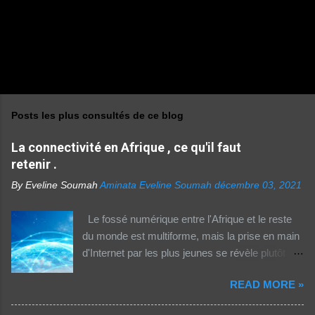
Posts les plus consultés de ce blog
La connectivité en Afrique , ce qu'il faut
retenir .
By Eveline Soumah
Aminata Eveline Soumah
décembre 03, 2021
Le fossé numérique entre l'Afrique et le reste
du monde est multiforme, mais la prise en main
d'Internet par les plus jeunes se révèle plutôt
rassurante. Les bonnes affaires à saisir 👉
READ MORE »
http://boutic.evemoney.1tpe.fr Un tiers (33%) de
la population dans la région Afrique (hors Etats