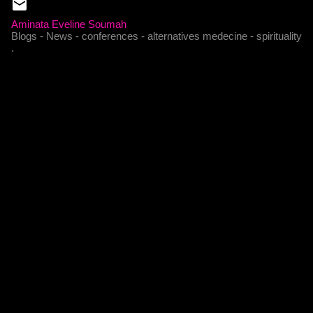
Aminata Eveline Soumah
Blogs - News - conferences - alternatives medecine - spirituality
.
C
o
m
m
e
n
t
a
i
r
e
s