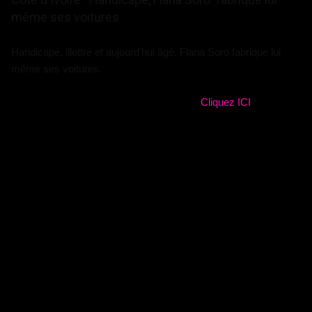
même ses voitures
Handicapé, illettré et aujourd'hui âgé, Flana Soro fabrique lui
même ses voitures.
Soyez aux faits d'une Afrique qui avance
Cliquez ICI