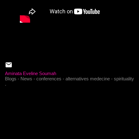
Aminata Eveline Soumah
Blogs - News - conferences - alternatives medecine - spirituality
.
C
o
m
m
e