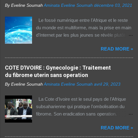
By Eveline Soumah
Aminata Eveline Soumah
décembre 03, 2021
Le fossé numérique entre l'Afrique et le reste
du monde est multiforme, mais la prise en main
d'Internet par les plus jeunes se révèle plutôt
rassurante. Les bonnes affaires à saisir 👉
READ MORE »
http://boutic.evemoney.1tpe.fr Un tiers (33%) de
la population dans la région Afrique (hors Etats
arabes du continent) utilise Internet, selon le
COTE D'IVOIRE : Gynecologie : Traitement
rapport 2021 de l'Union internationale des
du fibrome uterin sans operation
télécommunications (UIT) sur la connectivité
By Eveline Soumah
Aminata Eveline Soumah
avril 29, 2023
numérique dans le monde. Si entre 2019 et
2021 l'utilisation d'Internet a augmenté de 23%
La Cote d'Ivoire est le seul pays de l'Afrique
dans cette partie du monde, cette dernière est
subsaharienne qui pratique l'ombolisation du
celle où l'accès au web reste difficile –
fibrome. Son eradication sans operation.
notamment pour les femmes et les personnes
Technique pratiquee depuis 2012 en Cote
vivant en zone rurale – , mais aussi le plus
READ MORE »
d'Ivoire. Elle a gueri pres de 300 femmes.
coûteux. Cinq faits pour appréhender le fossé
Suivez ceci. - 1TPE.com - Votre boutique de