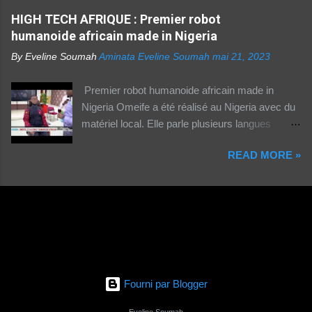
numérique en Afrique. La moitié des citadins
produits digitaux Source life tv.
HIGH TECH AFRIQUE : Premier robot
africains sont en ligne contre seulement 15% de
humanoide africain made in Nigeria
la population rurale. A l'échelle de la planète, les
habitants des zones urbaines sont deux fois...
By Eveline Soumah
Aminata Eveline Soumah
mai 21, 2023
Premier robot humanoide africain made in
Nigeria Omeife a été réalisé au Nigeria avec du
matériel local. Elle parle plusieurs langues
africaines et occidentales.
READ MORE »
Fourni par Blogger