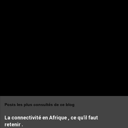
n
t
a
i
r
e
s
Posts les plus consultés de ce blog
La connectivité en Afrique , ce qu'il faut
retenir .