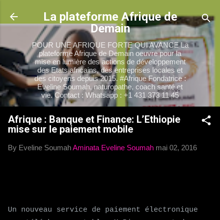
Accéder au contenu principal
La plateforme Afrique de
Demain
POUR UNE AFRIQUE FORTE QUI AVANCE La
plateforme Afrique de Demain oeuvre pour la
mise en lumière des actions de développement
des Etats africains, des entreprises locales et
des citoyens depuis 2015. #Afrique Fondatrice :
Eveline Soumah, naturopathe, coach santé et
vie. Contact : Whatsapp : +1 431 373 11 45
Afrique : Banque et Finance: L’Ethiopie
mise sur le paiement mobile
By Eveline Soumah
Aminata Eveline Soumah
mai 02, 2016
Un nouveau service de paiement électronique