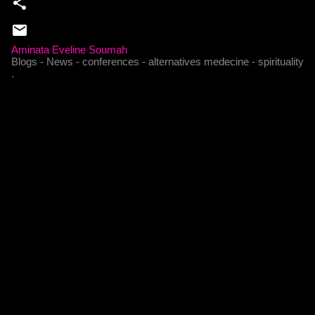
Aminata Eveline Soumah
Blogs - News - conferences - alternatives medecine - spirituality
.
C
o
m
m
e
n
t
a
i
r
e