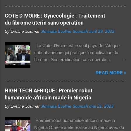
la population dans la région Afrique (hors Etats
arabes du continent) utilise Internet, selon le
COTE D'IVOIRE : Gynecologie : Traitement
rapport 2021 de l'Union internationale des
du fibrome uterin sans operation
télécommunications (UIT) sur la connectivité
By Eveline Soumah
Aminata Eveline Soumah
avril 29, 2023
numérique dans le monde. Si entre 2019 et
2021 l'utilisation d'Internet a augmenté de 23%
La Cote d'Ivoire est le seul pays de l'Afrique
dans cette partie du monde, cette dernière est
subsaharienne qui pratique l'ombolisation du
celle où l'accès au web reste difficile –
fibrome. Son eradication sans operation.
notamment pour les femmes et les personnes
Technique pratiquee depuis 2012 en Cote
vivant en zone rurale – , mais aussi le plus
READ MORE »
d'Ivoire. Elle a gueri pres de 300 femmes.
coûteux. Cinq faits pour appréhender le fossé
Suivez ceci. - 1TPE.com - Votre boutique de
numérique en Afrique. La moitié des citadins
produits digitaux Source life tv.
HIGH TECH AFRIQUE : Premier robot
africains sont en ligne contre seulement 15% de
humanoide africain made in Nigeria
la population rurale. A l'échelle de la planète, les
habitants des zones urbaines sont deux fois...
By Eveline Soumah
Aminata Eveline Soumah
mai 21, 2023
Premier robot humanoide africain made in
Nigeria Omeife a été réalisé au Nigeria avec du