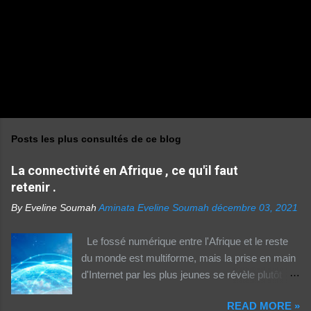
s
Posts les plus consultés de ce blog
La connectivité en Afrique , ce qu'il faut
retenir .
By Eveline Soumah
Aminata Eveline Soumah
décembre 03, 2021
Le fossé numérique entre l'Afrique et le reste
du monde est multiforme, mais la prise en main
d'Internet par les plus jeunes se révèle plutôt
rassurante. Les bonnes affaires à saisir 👉
READ MORE »
http://boutic.evemoney.1tpe.fr Un tiers (33%) de