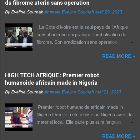
du fibrome uterin sans operation
télécommunications (UIT) sur la connectivité
By Eveline Soumah
Aminata Eveline Soumah
avril 29, 2023
numérique dans le monde. Si entre 2019 et
2021 l'utilisation d'Internet a augmenté de 23%
La Cote d'Ivoire est le seul pays de l'Afrique
dans cette partie du monde, cette dernière est
subsaharienne qui pratique l'ombolisation du
celle où l'accès au web reste difficile –
fibrome. Son eradication sans operation.
notamment pour les femmes et les personnes
Technique pratiquee depuis 2012 en Cote
vivant en zone rurale – , mais aussi le plus
READ MORE »
d'Ivoire. Elle a gueri pres de 300 femmes.
coûteux. Cinq faits pour appréhender le fossé
Suivez ceci. - 1TPE.com - Votre boutique de
numérique en Afrique. La moitié des citadins
produits digitaux Source life tv.
HIGH TECH AFRIQUE : Premier robot
africains sont en ligne contre seulement 15% de
humanoide africain made in Nigeria
la population rurale. A l'échelle de la planète, les
habitants des zones urbaines sont deux fois...
By Eveline Soumah
Aminata Eveline Soumah
mai 21, 2023
Premier robot humanoide africain made in
Nigeria Omeife a été réalisé au Nigeria avec du
matériel local. Elle parle plusieurs langues
africaines et occidentales.
READ MORE »