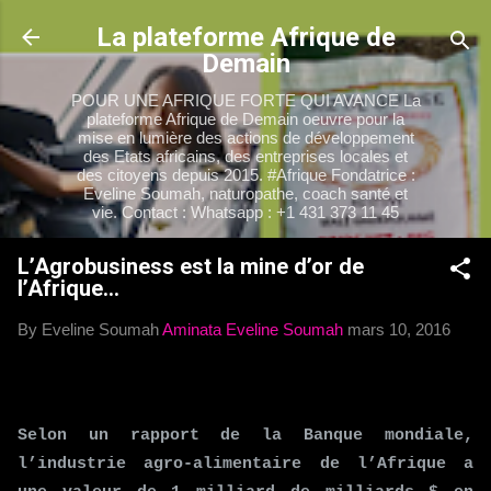
Accéder au contenu principal
La plateforme Afrique de
Demain
POUR UNE AFRIQUE FORTE QUI AVANCE La
plateforme Afrique de Demain oeuvre pour la
mise en lumière des actions de développement
des Etats africains, des entreprises locales et
des citoyens depuis 2015. #Afrique Fondatrice :
Eveline Soumah, naturopathe, coach santé et
vie. Contact : Whatsapp : +1 431 373 11 45
L’Agrobusiness est la mine d’or de
l’Afrique…
By Eveline Soumah
Aminata Eveline Soumah
mars 10, 2016
Selon un rapport de la Banque mondiale,
l’industrie agro-alimentaire de l’Afrique a