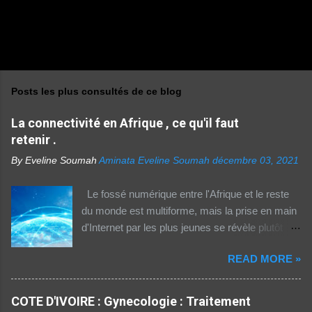
Posts les plus consultés de ce blog
La connectivité en Afrique , ce qu'il faut
retenir .
By Eveline Soumah
Aminata Eveline Soumah
décembre 03, 2021
Le fossé numérique entre l'Afrique et le reste
du monde est multiforme, mais la prise en main
d'Internet par les plus jeunes se révèle plutôt
rassurante. Les bonnes affaires à saisir 👉
READ MORE »
http://boutic.evemoney.1tpe.fr Un tiers (33%) de
la population dans la région Afrique (hors Etats
arabes du continent) utilise Internet, selon le
COTE D'IVOIRE : Gynecologie : Traitement
rapport 2021 de l'Union internationale des