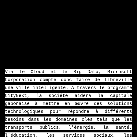
Elle a signé, à cet effet, une convention avec
la société américaine, le 14 mars 2016. Lors
du lancement du programme CityNext en 2013,
Laura Ipsen, la vice-présidente de Microsoft
Worldwide pour le secteur public, avait
expliqué que le programme permet de créer un
environnement numérique favorable à la
création de nouvelles opportunités de
croissance économique et sociale.
Via le Cloud et le Big Data, Microsoft
Corporation compte donc faire de Libreville
une ville intelligente. A travers le programme
CityNext, la société aidera la capitale
gabonaise à mettre en œuvre des solutions
technologiques pour répondre à différents
besoins dans les domaines clés tels que les
transports publics, l'énergie, la santé,
l'éducation, les services sociaux, les