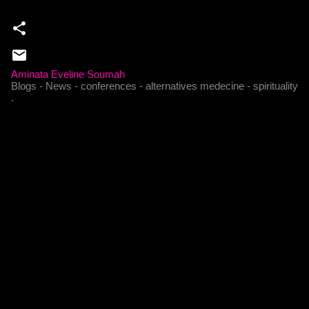
Aminata Eveline Soumah
Blogs - News - conferences - alternatives medecine - spirituality
.
C
o
m
m
e
n
t
a
i
r