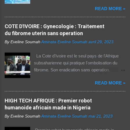
rassurante. Les bonnes affaires à saisir 👉
READ MORE »
http://boutic.evemoney.1tpe.fr Un tiers (33%) de
la population dans la région Afrique (hors Etats
arabes du continent) utilise Internet, selon le
COTE D'IVOIRE : Gynecologie : Traitement
rapport 2021 de l'Union internationale des
du fibrome uterin sans operation
télécommunications (UIT) sur la connectivité
By Eveline Soumah
Aminata Eveline Soumah
avril 29, 2023
numérique dans le monde. Si entre 2019 et
2021 l'utilisation d'Internet a augmenté de 23%
La Cote d'Ivoire est le seul pays de l'Afrique
dans cette partie du monde, cette dernière est
subsaharienne qui pratique l'ombolisation du
celle où l'accès au web reste difficile –
fibrome. Son eradication sans operation.
notamment pour les femmes et les personnes
Technique pratiquee depuis 2012 en Cote
vivant en zone rurale – , mais aussi le plus
READ MORE »
d'Ivoire. Elle a gueri pres de 300 femmes.
coûteux. Cinq faits pour appréhender le fossé
Suivez ceci. - 1TPE.com - Votre boutique de
numérique en Afrique. La moitié des citadins
produits digitaux Source life tv.
HIGH TECH AFRIQUE : Premier robot
africains sont en ligne contre seulement 15% de
humanoide africain made in Nigeria
la population rurale. A l'échelle de la planète, les
habitants des zones urbaines sont deux fois...
By Eveline Soumah
Aminata Eveline Soumah
mai 21, 2023