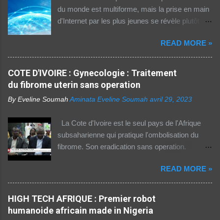
du monde est multiforme, mais la prise en main
d'Internet par les plus jeunes se révèle plutôt
rassurante. Les bonnes affaires à saisir 👉
READ MORE »
http://boutic.evemoney.1tpe.fr Un tiers (33%) de
la population dans la région Afrique (hors Etats
arabes du continent) utilise Internet, selon le
COTE D'IVOIRE : Gynecologie : Traitement
rapport 2021 de l'Union internationale des
du fibrome uterin sans operation
télécommunications (UIT) sur la connectivité
By Eveline Soumah
Aminata Eveline Soumah
avril 29, 2023
numérique dans le monde. Si entre 2019 et
2021 l'utilisation d'Internet a augmenté de 23%
La Cote d'Ivoire est le seul pays de l'Afrique
dans cette partie du monde, cette dernière est
subsaharienne qui pratique l'ombolisation du
celle où l'accès au web reste difficile –
fibrome. Son eradication sans operation.
notamment pour les femmes et les personnes
Technique pratiquee depuis 2012 en Cote
vivant en zone rurale – , mais aussi le plus
READ MORE »
d'Ivoire. Elle a gueri pres de 300 femmes.
coûteux. Cinq faits pour appréhender le fossé
Suivez ceci. - 1TPE.com - Votre boutique de
numérique en Afrique. La moitié des citadins
produits digitaux Source life tv.
HIGH TECH AFRIQUE : Premier robot
africains sont en ligne contre seulement 15% de
humanoide africain made in Nigeria
la population rurale. A l'échelle de la planète, les