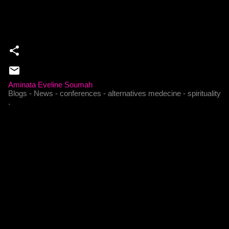
Aminata Eveline Soumah
Blogs - News - conferences - alternatives medecine - spirituality
.
C
o
m
m
e
n
t
a