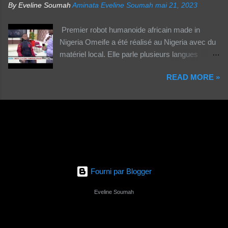
habitants des zones urbaines sont deux fois...
By Eveline Soumah
Aminata Eveline Soumah
mai 21, 2023
Premier robot humanoide africain made in
Nigeria Omeife a été réalisé au Nigeria avec du
matériel local. Elle parle plusieurs langues
africaines et occidentales.
READ MORE »
Fourni par Blogger
Eveline Soumah