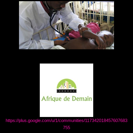
https://plus.google.com/u/1/communities/117342018457607683
755