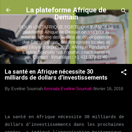
Accéder au contenu principal
La plateforme Afrique de
Demain
POUR UNE AFRIQUE FORTE QUI AVANCE La
plateforme Afrique de Demain oeuvre pour la
mise en lumière des actions de développement
des Etats africains, des entreprises locales et
des citoyens depuis 2015. #Afrique Fondatrice :
Eveline Soumah, naturopathe, coach santé et
vie. Contact : Whatsapp : +1 431 373 11 45
La santé en Afrique nécessite 30
milliards de dollars d’investissements
By Eveline Soumah
Aminata Eveline Soumah
février 16, 2016
La santé en Afrique nécessite 30 milliards de
dollars d’investissements dans les prochaines