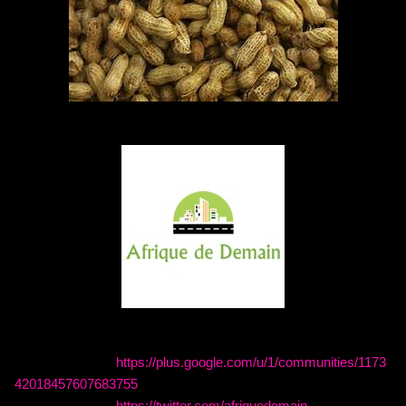
https://plus.google.com/u/1/communities/1173
42018457607683755
https://twitter.com/afriquedemain