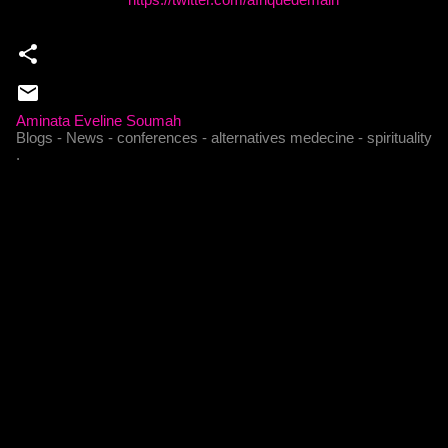
Aminata Eveline Soumah
Blogs - News - conferences - alternatives medecine - spirituality
.
C
o
m
m
e
n
t
a
i
r