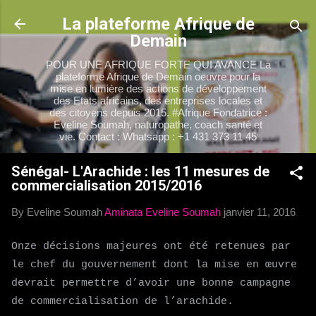
Accéder au contenu principal
La plateforme Afrique de
Demain
POUR UNE AFRIQUE FORTE QUI AVANCE La
plateforme Afrique de Demain oeuvre pour la
mise en lumière des actions de développement
des Etats africains, des entreprises locales et
des citoyens depuis 2015. #Afrique Fondatrice :
Eveline Soumah, naturopathe, coach santé et
vie. Contact : Whatsapp : +1 431 373 11 45
Sénégal- L'Arachide : les 11 mesures de
commercialisation 2015/2016
By Eveline Soumah
Aminata Eveline Soumah
janvier 11, 2016
Onze décisions majeures ont été retenues par
le chef du gouvernement dont la mise en œuvre
devrait permettre d’avoir une bonne campagne
de commercialisation de l’arachide.