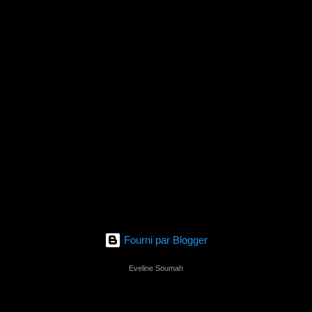
e
s
Fourni par Blogger
Eveline Soumah