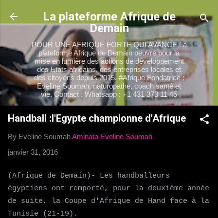
Accéder au contenu principal
La plateforme Afrique de
Demain
POUR UNE AFRIQUE FORTE QUI AVANCE La
plateforme Afrique de Demain oeuvre pour la
mise en lumière des actions de développement
des Etats africains, des entreprises locales et
des citoyens depuis 2015. #Afrique Fondatrice :
Eveline Soumah, naturopathe, coach santé et
vie. Contact : Whatsapp : +1 431 373 11 45
Handball :l'Egypte championne d'Afrique
By Eveline Soumah
Aminata Eveline Soumah
janvier 31, 2016
(Afrique de Demain)- Les handballeurs
égyptiens ont remporté, pour la deuxième année
de suite, la Coupe d'Afrique de Hand face à la
Tunisie (21-19).