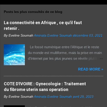
Posts les plus consultés de ce blog
La connectivité en Afrique , ce qu'il faut
retenir .
By Eveline Soumah
Aminata Eveline Soumah
décembre 03, 2021
Le fossé numérique entre l'Afrique et le reste
du monde est multiforme, mais la prise en main
d'Internet par les plus jeunes se révèle plutôt
rassurante. Les bonnes affaires à saisir 👉
READ MORE »
http://boutic.evemoney.1tpe.fr Un tiers (33%) de
la population dans la région Afrique (hors Etats
arabes du continent) utilise Internet, selon le
COTE D'IVOIRE : Gynecologie : Traitement
rapport 2021 de l'Union internationale des
du fibrome uterin sans operation
télécommunications (UIT) sur la connectivité
By Eveline Soumah
Aminata Eveline Soumah
avril 29, 2023
numérique dans le monde. Si entre 2019 et
2021 l'utilisation d'Internet a augmenté de 23%