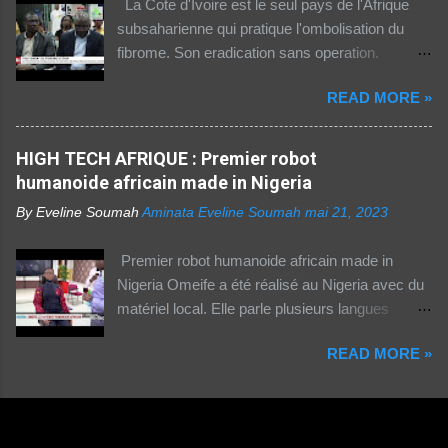
La Cote d'Ivoire est le seul pays de l'Afrique
dans cette partie du monde, cette dernière est
subsaharienne qui pratique l'ombolisation du
celle où l'accès au web reste difficile –
fibrome. Son eradication sans operation.
notamment pour les femmes et les personnes
Technique pratiquee depuis 2012 en Cote
vivant en zone rurale – , mais aussi le plus
READ MORE »
d'Ivoire. Elle a gueri pres de 300 femmes.
coûteux. Cinq faits pour appréhender le fossé
Suivez ceci. - 1TPE.com - Votre boutique de
numérique en Afrique. La moitié des citadins
produits digitaux Source life tv.
HIGH TECH AFRIQUE : Premier robot
africains sont en ligne contre seulement 15% de
humanoide africain made in Nigeria
la population rurale. A l'échelle de la planète, les
habitants des zones urbaines sont deux fois...
By Eveline Soumah
Aminata Eveline Soumah
mai 21, 2023
Premier robot humanoide africain made in
Nigeria Omeife a été réalisé au Nigeria avec du
matériel local. Elle parle plusieurs langues
africaines et occidentales.
READ MORE »