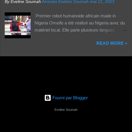
By Eveline Soumah
Aminata Eveline Soumah
mai 21, 2023
Premier robot humanoide africain made in
Nigeria Omeife a été réalisé au Nigeria avec du
matériel local. Elle parle plusieurs langues
africaines et occidentales.
READ MORE »
Fourni par Blogger
Eveline Soumah