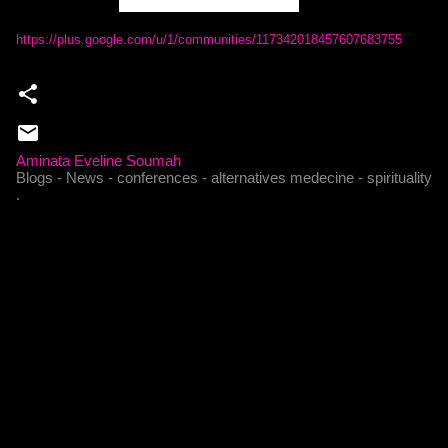
https://plus.google.com/u/1/communities/117342018457607683755
Aminata Eveline Soumah
Blogs - News - conferences - alternatives medecine - spirituality
.
C
o
m
m
e
n
t
a