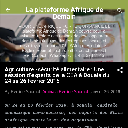
Accéder au contenu principal
La plateforme Afrique de
Demain
POUR UNE AFRIQUE FORTE QUI AVANCE La
plateforme Afrique de Demain oeuvre pour la
mise en lumière des actions de développement
des Etats africains, des entreprises locales et
des citoyens depuis 2015. #Afrique Fondatrice :
Eveline Soumah, naturopathe, coach santé et
vie. Contact : Whatsapp : +1 431 373 11 45
Agriculture -sécurité alimentaire : Une
session d’experts de la CEA à Douala du
24 au 26 février 2016
By Eveline Soumah
Aminata Eveline Soumah
janvier 26, 2016
Du 24 au 26 février 2016, à Douala, capitale
économique camerounaise, des experts des Etats
d’Afrique centrale et des organismes
internationaux, conviés par la CEA débattrons