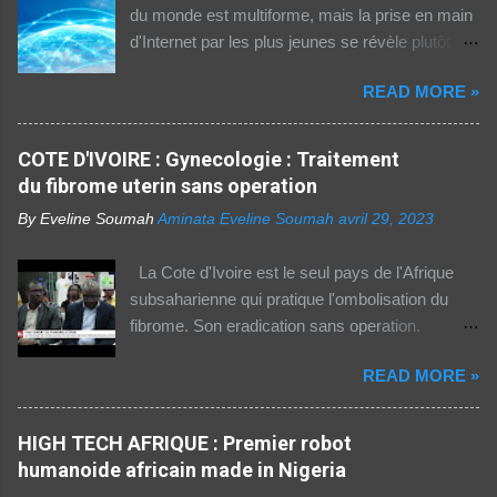
du monde est multiforme, mais la prise en main
d'Internet par les plus jeunes se révèle plutôt
rassurante. Les bonnes affaires à saisir 👉
READ MORE »
http://boutic.evemoney.1tpe.fr Un tiers (33%) de
la population dans la région Afrique (hors Etats
arabes du continent) utilise Internet, selon le
COTE D'IVOIRE : Gynecologie : Traitement
rapport 2021 de l'Union internationale des
du fibrome uterin sans operation
télécommunications (UIT) sur la connectivité
By Eveline Soumah
Aminata Eveline Soumah
avril 29, 2023
numérique dans le monde. Si entre 2019 et
2021 l'utilisation d'Internet a augmenté de 23%
La Cote d'Ivoire est le seul pays de l'Afrique
dans cette partie du monde, cette dernière est
subsaharienne qui pratique l'ombolisation du
celle où l'accès au web reste difficile –
fibrome. Son eradication sans operation.
notamment pour les femmes et les personnes
Technique pratiquee depuis 2012 en Cote
vivant en zone rurale – , mais aussi le plus
READ MORE »
d'Ivoire. Elle a gueri pres de 300 femmes.
coûteux. Cinq faits pour appréhender le fossé
Suivez ceci. - 1TPE.com - Votre boutique de
numérique en Afrique. La moitié des citadins
produits digitaux Source life tv.
HIGH TECH AFRIQUE : Premier robot
africains sont en ligne contre seulement 15% de
humanoide africain made in Nigeria
la population rurale. A l'échelle de la planète, les
habitants des zones urbaines sont deux fois...