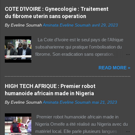
arabes du continent) utilise Internet, selon le
COTE D'IVOIRE : Gynecologie : Traitement
rapport 2021 de l'Union internationale des
du fibrome uterin sans operation
télécommunications (UIT) sur la connectivité
By Eveline Soumah
Aminata Eveline Soumah
avril 29, 2023
numérique dans le monde. Si entre 2019 et
2021 l'utilisation d'Internet a augmenté de 23%
La Cote d'Ivoire est le seul pays de l'Afrique
dans cette partie du monde, cette dernière est
subsaharienne qui pratique l'ombolisation du
celle où l'accès au web reste difficile –
fibrome. Son eradication sans operation.
notamment pour les femmes et les personnes
Technique pratiquee depuis 2012 en Cote
vivant en zone rurale – , mais aussi le plus
READ MORE »
d'Ivoire. Elle a gueri pres de 300 femmes.
coûteux. Cinq faits pour appréhender le fossé
Suivez ceci. - 1TPE.com - Votre boutique de
numérique en Afrique. La moitié des citadins
produits digitaux Source life tv.
HIGH TECH AFRIQUE : Premier robot
africains sont en ligne contre seulement 15% de
humanoide africain made in Nigeria
la population rurale. A l'échelle de la planète, les
habitants des zones urbaines sont deux fois...
By Eveline Soumah
Aminata Eveline Soumah
mai 21, 2023
Premier robot humanoide africain made in
Nigeria Omeife a été réalisé au Nigeria avec du
matériel local. Elle parle plusieurs langues