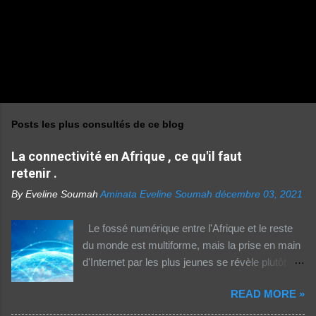
Posts les plus consultés de ce blog
La connectivité en Afrique , ce qu'il faut
retenir .
By Eveline Soumah
Aminata Eveline Soumah
décembre 03, 2021
Le fossé numérique entre l'Afrique et le reste
du monde est multiforme, mais la prise en main
d'Internet par les plus jeunes se révèle plutôt
rassurante. Les bonnes affaires à saisir 👉
READ MORE »
http://boutic.evemoney.1tpe.fr Un tiers (33%) de
la population dans la région Afrique (hors Etats