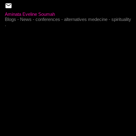
Aminata Eveline Soumah
Blogs - News - conferences - alternatives medecine - spirituality
.
C
o
m
m
e
n
t
a
i
r
e
s