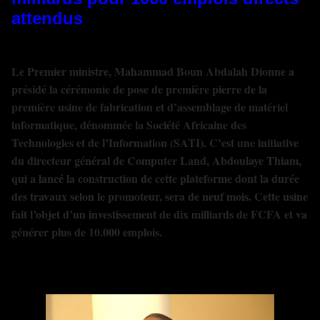
attendus
Le Premier ministre, Mahammad Boun Abdalah Dionne a
présidé la cérémonie de pose de première pierre de la
première usine de fabrication et d’assemblage de matériel
informatique, dénommée la Société Africaine des
Technologies et de l’Information (SATI). C’est une initiative
du directeur général de Computer Land, Abdoulaye Thiam,
qui a lancé la construction de cette plateforme dont la durée
des travaux selon le promoteur, sera de neuf mois. Cette usine
fait l’objet d’un investissement de dix milliards de FCFA et va
générer plus de 10.000 emplois.