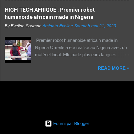
numérique en Afrique. La moitié des citadins
produits digitaux Source life tv.
HIGH TECH AFRIQUE : Premier robot
africains sont en ligne contre seulement 15% de
humanoide africain made in Nigeria
la population rurale. A l'échelle de la planète, les
habitants des zones urbaines sont deux fois...
By Eveline Soumah
Aminata Eveline Soumah
mai 21, 2023
Premier robot humanoide africain made in
Nigeria Omeife a été réalisé au Nigeria avec du
matériel local. Elle parle plusieurs langues
africaines et occidentales.
READ MORE »
Fourni par Blogger