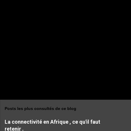
n
t
a
i
r
e
s
Posts les plus consultés de ce blog
La connectivité en Afrique , ce qu'il faut
retenir .