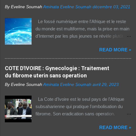
By Eveline Soumah
Aminata Eveline Soumah
décembre 03, 2021
Le fossé numérique entre l'Afrique et le reste
du monde est multiforme, mais la prise en main
d'Internet par les plus jeunes se révèle plutôt
rassurante. Les bonnes affaires à saisir 👉
READ MORE »
http://boutic.evemoney.1tpe.fr Un tiers (33%) de
la population dans la région Afrique (hors Etats
arabes du continent) utilise Internet, selon le
COTE D'IVOIRE : Gynecologie : Traitement
rapport 2021 de l'Union internationale des
du fibrome uterin sans operation
télécommunications (UIT) sur la connectivité
By Eveline Soumah
Aminata Eveline Soumah
avril 29, 2023
numérique dans le monde. Si entre 2019 et
2021 l'utilisation d'Internet a augmenté de 23%
La Cote d'Ivoire est le seul pays de l'Afrique
dans cette partie du monde, cette dernière est
subsaharienne qui pratique l'ombolisation du
celle où l'accès au web reste difficile –
fibrome. Son eradication sans operation.
notamment pour les femmes et les personnes
Technique pratiquee depuis 2012 en Cote
vivant en zone rurale – , mais aussi le plus
READ MORE »
d'Ivoire. Elle a gueri pres de 300 femmes.
coûteux. Cinq faits pour appréhender le fossé
Suivez ceci. - 1TPE.com - Votre boutique de