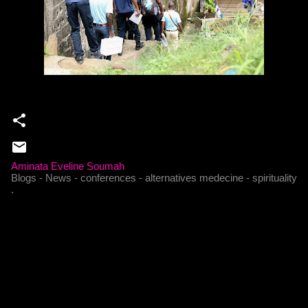
Aminata Eveline Soumah
Blogs - News - conferences - alternatives medecine - spirituality
.
C
o
m
m
e