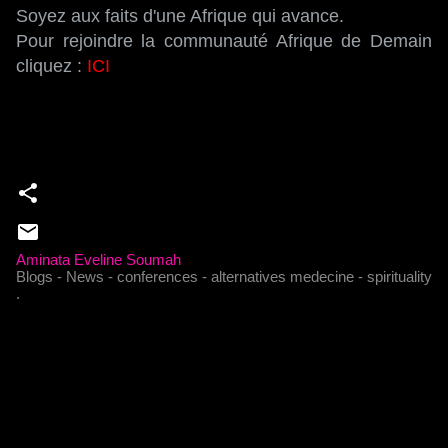
Soyez aux faits d'une Afrique qui avance.
Pour rejoindre la communauté Afrique de Demain
cliquez :
ICI
Aminata Eveline Soumah
Blogs - News - conferences - alternatives medecine - spirituality
.
C
o
m
m
e