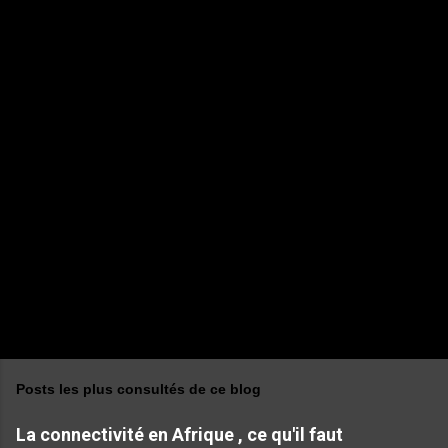
n
t
a
i
r
e
s
Posts les plus consultés de ce blog
La connectivité en Afrique , ce qu'il faut