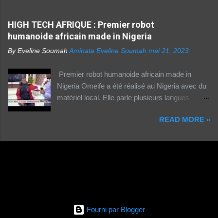
coûteux. Cinq faits pour appréhender le fossé
Suivez ceci. - 1TPE.com - Votre boutique de
numérique en Afrique. La moitié des citadins
produits digitaux Source life tv.
HIGH TECH AFRIQUE : Premier robot
africains sont en ligne contre seulement 15% de
humanoide africain made in Nigeria
la population rurale. A l'échelle de la planète, les
habitants des zones urbaines sont deux fois...
By Eveline Soumah
Aminata Eveline Soumah
mai 21, 2023
Premier robot humanoide africain made in
Nigeria Omeife a été réalisé au Nigeria avec du
matériel local. Elle parle plusieurs langues
africaines et occidentales.
READ MORE »
Fourni par Blogger