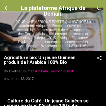
Accéder au contenu principal
La plateforme Afrique de
Demain
POUR UNE AFRIQUE FORTE QUI AVANCE La
plateforme Afrique de Demain oeuvre pour la
mise en lumière des actions de développement
des Etats africains, des entreprises locales et
des citoyens depuis 2015. #Afrique Fondatrice :
Eveline Soumah, naturopathe, coach santé et
vie. Contact : Whatsapp : +1 431 373 11 45
Agriculture bio: Un jeune Guinéen
produit de l’Arabica 100% Bio
By Eveline Soumah
Aminata Eveline Soumah
novembre 13, 2017
Culture du Café : Un jeune Guinéen se
démarque dans l’Arabica 100% Bio