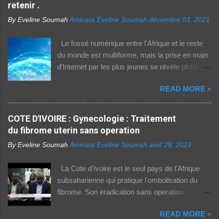
retenir .
By Eveline Soumah
Aminata Eveline Soumah
décembre 03, 2021
Le fossé numérique entre l'Afrique et le reste
du monde est multiforme, mais la prise en main
d'Internet par les plus jeunes se révèle plutôt
rassurante. Les bonnes affaires à saisir 👉
READ MORE »
http://boutic.evemoney.1tpe.fr Un tiers (33%) de
la population dans la région Afrique (hors Etats
arabes du continent) utilise Internet, selon le
COTE D'IVOIRE : Gynecologie : Traitement
rapport 2021 de l'Union internationale des
du fibrome uterin sans operation
télécommunications (UIT) sur la connectivité
By Eveline Soumah
Aminata Eveline Soumah
avril 29, 2023
numérique dans le monde. Si entre 2019 et
2021 l'utilisation d'Internet a augmenté de 23%
La Cote d'Ivoire est le seul pays de l'Afrique
dans cette partie du monde, cette dernière est
subsaharienne qui pratique l'ombolisation du
celle où l'accès au web reste difficile –
fibrome. Son eradication sans operation.
notamment pour les femmes et les personnes
Technique pratiquee depuis 2012 en Cote
vivant en zone rurale – , mais aussi le plus
READ MORE »
d'Ivoire. Elle a gueri pres de 300 femmes.