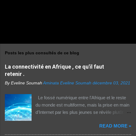
Posts les plus consultés de ce blog
La connectivité en Afrique , ce qu'il faut
retenir .
By Eveline Soumah
Aminata Eveline Soumah
décembre 03, 2021
Le fossé numérique entre l'Afrique et le reste
du monde est multiforme, mais la prise en main
d'Internet par les plus jeunes se révèle plutôt
rassurante. Les bonnes affaires à saisir 👉
READ MORE »
http://boutic.evemoney.1tpe.fr Un tiers (33%) de
la population dans la région Afrique (hors Etats