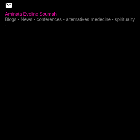
Aminata Eveline Soumah
Blogs - News - conferences - alternatives medecine - spirituality
.
C
o
m
m
e
n
t
a
i
r
e
s