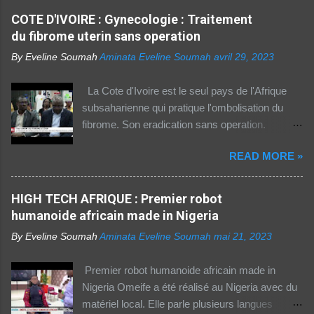
arabes du continent) utilise Internet, selon le
COTE D'IVOIRE : Gynecologie : Traitement
rapport 2021 de l'Union internationale des
du fibrome uterin sans operation
télécommunications (UIT) sur la connectivité
By Eveline Soumah
Aminata Eveline Soumah
avril 29, 2023
numérique dans le monde. Si entre 2019 et
2021 l'utilisation d'Internet a augmenté de 23%
La Cote d'Ivoire est le seul pays de l'Afrique
dans cette partie du monde, cette dernière est
subsaharienne qui pratique l'ombolisation du
celle où l'accès au web reste difficile –
fibrome. Son eradication sans operation.
notamment pour les femmes et les personnes
Technique pratiquee depuis 2012 en Cote
vivant en zone rurale – , mais aussi le plus
READ MORE »
d'Ivoire. Elle a gueri pres de 300 femmes.
coûteux. Cinq faits pour appréhender le fossé
Suivez ceci. - 1TPE.com - Votre boutique de
numérique en Afrique. La moitié des citadins
produits digitaux Source life tv.
HIGH TECH AFRIQUE : Premier robot
africains sont en ligne contre seulement 15% de
humanoide africain made in Nigeria
la population rurale. A l'échelle de la planète, les
habitants des zones urbaines sont deux fois...
By Eveline Soumah
Aminata Eveline Soumah
mai 21, 2023
Premier robot humanoide africain made in
Nigeria Omeife a été réalisé au Nigeria avec du
matériel local. Elle parle plusieurs langues