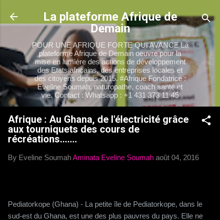
Accéder au contenu principal
La plateforme Afrique de
Demain
POUR UNE AFRIQUE FORTE QUI AVANCE La
plateforme Afrique de Demain oeuvre pour la
mise en lumière des actions de développement
des Etats africains, des entreprises locales et
des citoyens depuis 2015. #Afrique Fondatrice :
Eveline Soumah, naturopathe, coach santé et
vie. Contact : Whatsapp : +1 431 373 11 45
Afrique : Au Ghana, de l'électricité grâce
aux tourniquets des cours de
récréations.......
By Eveline Soumah
Aminata Eveline Soumah
août 04, 2016
Pediatorkope (Ghana) - La petite île de Pediatorkope, dans le
sud-est du Ghana, est une des plus pauvres du pays. Elle ne